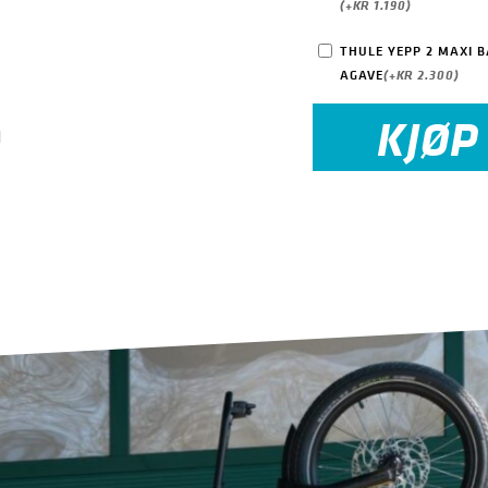
(+
KR
1.190
)
THULE YEPP 2 MAXI 
AGAVE
(+
KR
2.300
)
KJØP
d