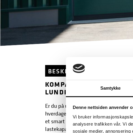
BESKRIVELSE
TEKNISK
KOMPAKT LASTESYKKEL T
Samtykke
LUNDI 20 CARGO 3 FRA 
kompakt laste
Er du på utkikk etter en
Denne nettsiden anvender c
Lundi 20 Ca
hverdagen enklere? Da er
Vi bruker informasjonskapsler
et smart valg. Den kombinerer høy kom
analysere trafikken vår. Vi 
lastekapasitet og kraftig el-assistanse
sosiale medier, annonsering 