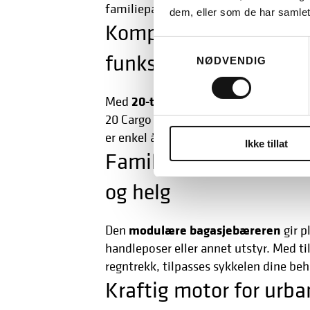
familiepakke.
dem, eller som de har samlet
Kompakt el-lastesykk
Samtykkevalg
funksjoner
NØDVENDIG
20-tommers hjul
Med
og en total len
20 Cargo 3 både kompakt og romslig.
er enkel å manøvrere – akkurat som en
Ikke tillat
Familievennlig lastesy
og helg
modulære bagasjebæreren
Den
gir p
handleposer eller annet utstyr. Med t
regntrekk, tilpasses sykkelen dine beh
Kraftig motor for urba