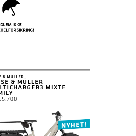
GLEM IKKE
KKELFORSIKRING!
E & MÜLLER
ESE & MÜLLER
LTICHARGER3 MIXTE
MILY
65.700
NYHET!