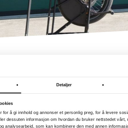
 DATA
TILVALG
IL FAMILIE –
fotaktiverte støtt
Den nye
Detaljer
MOUSTACHE
håndtere sykkelen med barn
brukervennlighet står i sen
sykkel til familie
som gjør
Tilbehør for en 
ookies
rgo 3
fra franske Moustache
 for å gi innhold og annonser et personlig preg, for å levere sos
fort, fleksibel
deler dessuten informasjon om hvordan du bruker nettstedet vårt,
Barneseter og belter
 i en solid og trygg
og analysearbeid, som kan kombinere den med annen informasjon d