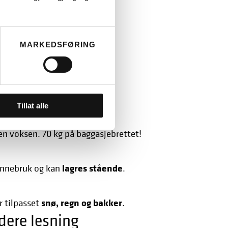
ning
MARKEDSFØRING
smål
aste?
ert syklist og last.
Tillat alle
en voksen. 70 kg på baggasjebrettet!
lagres stående
 innebruk og kan
.
snø, regn og bakker
r tilpasset
.
dere lesning