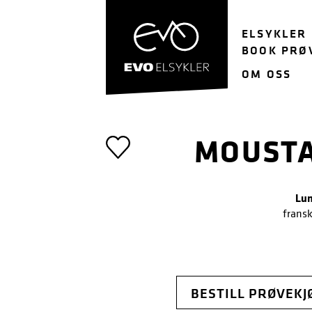
Hopp
Hopp
til
til
ELSYKLER
navigasjon
innhold
BOOK PRØ
OM OSS
MOUSTA
Lun
fransk
BESTILL PRØVEKJ