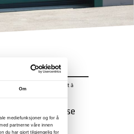
efoten
gjør det enkelt og trygt å
Om
 bakpå. Sikkerhet og
trum.
komplett opplevelse
iale mediefunksjoner og for å
 med partnerne våre innen
u har gjort tilgjengelig for