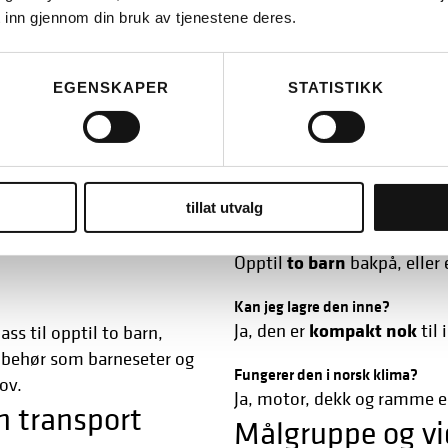
Regntrekk og kalesje
 inn gjennom din bruk av tjenestene deres.
Store sidevesker
el med smarte
Frontholder
Vertikal oppbevaringsløs
EGENSKAPER
STATISTIKK
Ofte stilte spør
185 cm
gde på bare
, er Lundi
lagres stående
Hvor mye kan Lundi 20 Cargo 3 l
 Den kan
og
200 kg totalt
Opptil
, inklud
 vanlig elsykkel.
tillat utvalg
kkel for hverdag
Hvor mange barn får plass?
to barn
Opptil
bakpå, eller 
Kan jeg lagre den inne?
kompakt nok
Ja, den er
til
lass til opptil to barn,
ilbehør som barneseter og
Fungerer den i norsk klima?
ov.
Ja, motor, dekk og ramme e
n transport
Målgruppe og vi