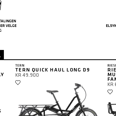
TALINGEN
ER VELGE
ELSY
G
…
TERN
RIES
TERN QUICK HAUL LONG D9
RI
LY
MU
KR
49.900
FA
KR