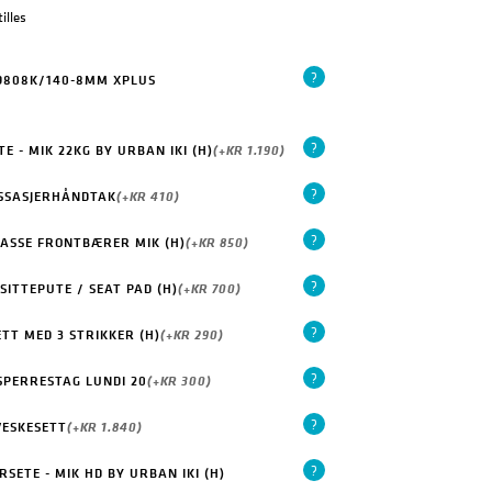
illes
?
 9808K/140-8MM XPLUS
?
 - MIK 22KG BY URBAN IKI (H)
(+
KR
1.190
)
?
ASSASJERHÅNDTAK
(+
KR
410
)
?
KASSE FRONTBÆRER MIK (H)
(+
KR
850
)
?
ITTEPUTE / SEAT PAD (H)
(+
KR
700
)
?
TT MED 3 STRIKKER (H)
(+
KR
290
)
?
SPERRESTAG LUNDI 20
(+
KR
300
)
?
VESKESETT
(+
KR
1.840
)
?
SETE - MIK HD BY URBAN IKI (H)