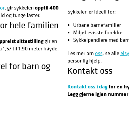
opptil 400
or
, gir sykkelen
Sykkelen er ideell for:
ld og tunge laster.
or hele familien
Urbane barnefamilier
Miljøbevisste foreldre
Sykkelpendlere med bar
ppreist sittestilling
gir en
 1,57 til 1,90 meter høyde.
Les mer om
oss
, se alle
els
personlig hjelp.
el for barn og
Kontakt oss
Kontakt oss i dag
for en hy
Legg gjerne igjen nummer 