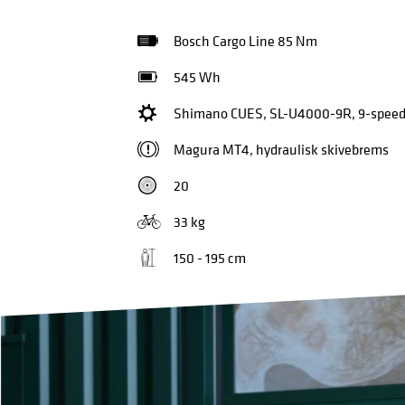
Bosch Cargo Line 85 Nm
545 Wh
Shimano CUES, SL-U4000-9R, 9-spee
Magura MT4, hydraulisk skivebrems
20
33 kg
150 - 195 cm