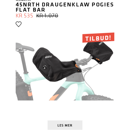
45NRTH DRAUGENKLAW POGIES
FLAT BAR
OPPRINNELIG
NÅVÆRENDE
KR
535
KR
1.070
PRIS
PRIS
VAR:
ER:
KR 1.070.
KR 535.
TILBUD!
LES MER