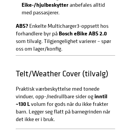
Eike-/hjulbeskytter
anbefales alltid
med passasjerer.
ABS?
Enkelte Multicharger3-oppsett hos
Bosch eBike ABS 2.0
forhandlere byr på
som tilvalg. Tilgjengelighet varierer – spør
oss om lager/konfig.
Telt/Weather Cover (tilvalg)
Praktisk værbeskyttelse med tonede
inntil
vinduer, opp-/nedrullbare sider og
~130 L
volum for gods når du ikke frakter
barn. Legger seg flatt på barnegrinden når
det ikke er i bruk.