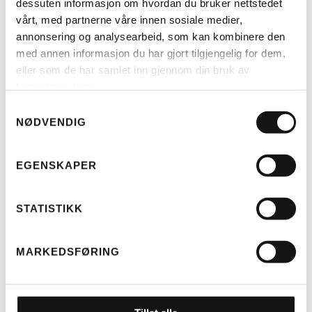
dessuten informasjon om hvordan du bruker nettstedet
TILBUD!
vårt, med partnerne våre innen sosiale medier,
annonsering og analysearbeid, som kan kombinere den
med annen informasjon du har gjort tilgjengelig for dem,
eller som de har samlet inn gjennom din bruk av
tjenestene deres.
Samtykkevalg
NØDVENDIG
LES MER
BENNO BOOST 10D CX545
EGENSKAPER
ANTHRACITE GRAY, EASY ON,
EVO 6
OPPRINNELIG
NÅVÆRENDE
KR
49.900
KR
59.900
STATISTIKK
PRIS
PRIS
VAR:
ER:
KR 59.900.
KR 49.900.
MARKEDSFØRING
TILBUD!