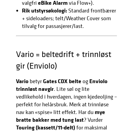
eBike Alarm
valgfri
via Flow+).
Rik utstyrsøkologi:
Standard frontbærer
+ sideloaders; telt/Weather Cover som
tilvalg for passasjerer/last.
Vario = beltedrift + trinnløst
gir (Enviolo)
Vario
Gates CDX belte
Enviolo
betyr
og
trinnløst navgir
. Lite søl og lite
vedlikehold i hverdagen, ingen kjedeoljing –
perfekt for helårsbruk. Merk at trinnløse
mye
nav kan «spise» litt effekt. Har du
bratte bakker med tung last
? Vurder
Touring (kassett/11-delt)
for maksimal