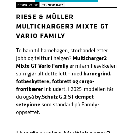
BESKRIVELSE
TEKNISK DATA
RIESE & MÜLLER
MULTICHARGER3 MIXTE GT
VARIO FAMILY
To barn til barnehagen, storhandel etter
Multicharger2
jobb og telttur i helgen?
Mixte GT Vario Family
er mfamiliesykkelen
barnegrind,
som gjør alt dette lett – med
fotbeskyttere, fotbrett og cargo-
frontbærer
inkludert. I 2025-modellen får
by.Schulz G.2 ST dempet
du også
setepinne
som standard på Family-
oppsettet.