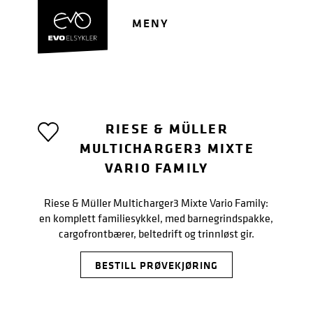
Hopp
Hopp
til
til
MENY
navigasjon
innhold
RIESE & MÜLLER
MULTICHARGER3 MIXTE
VARIO FAMILY
Riese & Müller Multicharger3 Mixte Vario Family:
en komplett familiesykkel, med barnegrindspakke,
cargofrontbærer, beltedrift og trinnløst gir.
BESTILL PRØVEKJØRING