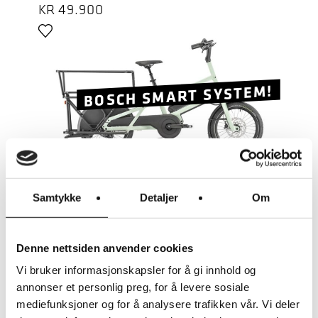
KR
49.900
BOSCH SMART SYSTEM!
LES MER
Samtykke
Detaljer
Om
TERN
TERN OROX S12 27,5
Denne nettsiden anvender cookies
OPPRINNELIG
NÅVÆRENDE
KR
62.900
KR
80.000
PRIS
PRIS
Vi bruker informasjonskapsler for å gi innhold og
VAR:
ER:
annonser et personlig preg, for å levere sosiale
KR 80.000.
KR 62.900.
mediefunksjoner og for å analysere trafikken vår. Vi deler