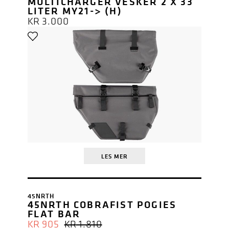
MULTICHARGER VESKER 2 X 33
LITER MY21-> (H)
KR
3.000
LES MER
45NRTH
45NRTH COBRAFIST POGIES
FLAT BAR
OPPRINNELIG
NÅVÆRENDE
KR
905
KR
1.810