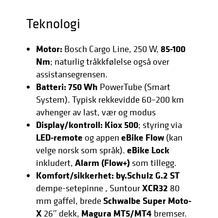
Teknologi
Motor:
85-100
Bosch Cargo Line, 250 W,
Nm
; naturlig tråkkfølelse også over
assistansegrensen.
Batteri:
750 Wh
PowerTube (Smart
System). Typisk rekkevidde 60–200 km
avhenger av last, vær og modus
Display/kontroll:
Kiox 500
; styring via
LED-remote
eBike Flow
og appen
(kan
eBike Lock
velge norsk som språk).
Alarm (Flow+)
inkludert,
som tillegg.
Komfort/sikkerhet:
by.Schulz G.2 ST
XCR32
dempe-setepinne , Suntour
80
Schwalbe Super Moto-
mm gaffel, brede
X
Magura MT5/MT4
26″ dekk,
bremser.