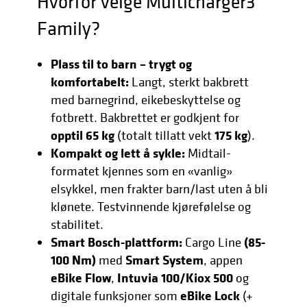
Hvorfor velge Multicharger3
Family?
Plass til to barn – trygt og
komfortabelt:
Langt, sterkt bakbrett
med barnegrind, eikebeskyttelse og
fotbrett. Bakbrettet er godkjent for
opptil 65 kg
175 kg
(totalt tillatt vekt
).
Kompakt og lett å sykle:
Midtail-
formatet kjennes som en «vanlig»
elsykkel, men frakter barn/last uten å bli
klønete. Testvinnende kjørefølelse og
stabilitet.
Smart Bosch-plattform:
(85-
Cargo Line
100 Nm)
Smart System
med
, appen
eBike Flow
Intuvia 100/Kiox 500
,
og
eBike Lock
digitale funksjoner som
(+