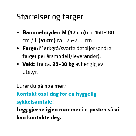
Størrelser og farger
Rammehøyder:
M (47 cm)
ca. 160–180
L (51 cm)
cm /
ca. 175–200 cm.
Farge:
Mørkgrå/svarte detaljer (andre
farger per årsmodell/leverandør).
Vekt:
29–30 kg
fra ca.
avhengig av
utstyr.
Lurer du på noe mer?
Kontakt oss i dag for en hyggelig
sykkelsamtale!
Legg gjerne igjen nummer i e-posten så vi
kan kontakte deg.