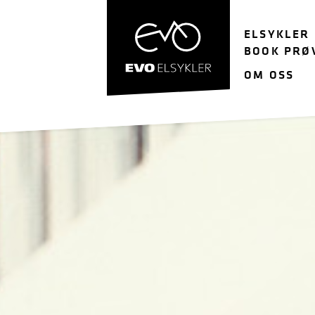
Hopp
Hopp
til
til
ELSYKLER
navigasjon
innhold
BOOK PRØ
OM OSS