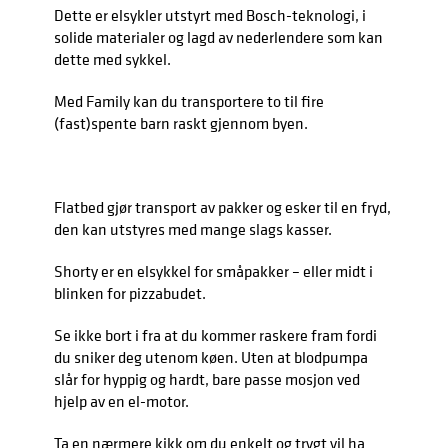
Dette er elsykler utstyrt med Bosch-teknologi, i
solide materialer og lagd av nederlendere som kan
dette med sykkel.
Med Family kan du transportere to til fire
(fast)spente barn raskt gjennom byen.
Flatbed gjør transport av pakker og esker til en fryd,
den kan utstyres med mange slags kasser.
Shorty er en elsykkel for småpakker – eller midt i
blinken for pizzabudet.
Se ikke bort i fra at du kommer raskere fram fordi
du sniker deg utenom køen. Uten at blodpumpa
slår for hyppig og hardt, bare passe mosjon ved
hjelp av en el-motor.
Ta en nærmere kikk om du enkelt og trygt vil ha