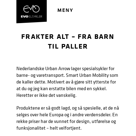
Hopp
Hopp
til
til
MENY
navigasjon
innhold
FRAKTER ALT – FRA BARN
TIL PALLER
Nederlandske Urban Arrow lager spesialsykler for
barne- og varetransport. Smart Urban Mobility som
de kaller dette. Motivert av å gjøre sitt ytterste for
at du og jeg kan erstatte bilen med en sykkel.
Heretter er ikke det vanskelig.
Produktene er så godt lagd, og så spesielle, at de nå
selges over hele Europa og i andre verdensdeler. En
rekke priser har de vunnet for design, utførelse og
funksjonalitet – helt velfortjent.