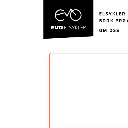
Hopp
Hopp
til
til
ELSYKLER
navigasjon
innhold
BOOK PRØ
OM OSS