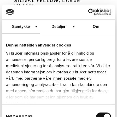
SIGNAL YELLOW, LARGE
KR
2.990
Samtykke
Detaljer
Om
Denne nettsiden anvender cookies
Vi bruker informasjonskapsler for å gi innhold og
annonser et personlig preg, for å levere sosiale
mediefunksjoner og for å analysere trafikken vår. Vi deler
dessuten informasjon om hvordan du bruker nettstedet
vårt, med partnerne våre innen sosiale medier,
annonsering og analysearbeid, som kan kombinere den
med annen informasjon du har gjort tilgjengelig for dem,
eller som de har samlet inn gjennom din bruk av
tjenestene deres.
Samtykkevalg
LES MER
NØDVENDIG