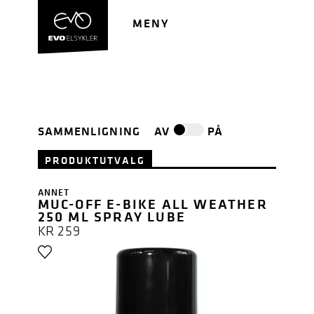
Hopp
Hopp
til
til
MENY
navigasjon
innhold
SAMMENLIGNING
AV
PÅ
PRODUKTUTVALG
ANNET
MUC-OFF E-BIKE ALL WEATHER
250 ML SPRAY LUBE
KR
259