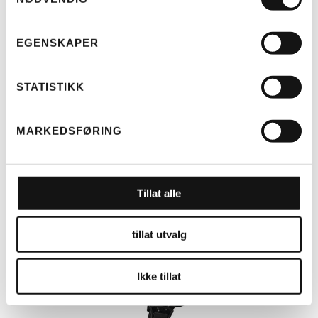
EGENSKAPER
ABUS
ABUS HJELM PEDELEC 2.0 ACE
VELVET BLACK , SMALL
KR
2.990
STATISTIKK
MARKEDSFØRING
Tillat alle
tillat utvalg
Ikke tillat