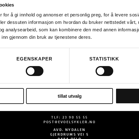
ookies
 for å gi innhold og annonser et personlig preg, for å levere sos
deler dessuten informasjon om hvordan du bruker nettstedet vårt,
og analysearbeid, som kan kombinere den med annen informasjon d
 inn gjennom din bruk av tjenestene deres.
LES MER
EGENSKAPER
STATISTIKK
tillat utvalg
EVO ELSYKLER AS
ORG.NR. 912413608
TLF:
23 90 55 55
POST@EVOELSYKLER.NO
AVD. NYDALEN
GJERDRUMS VEI 5
0484 OSLO