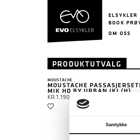
Hopp
Hopp
til
til
ELSYKLER
navigasjon
innhold
BOOK PRØ
OM OSS
PRODUKTUTVALG
MOUSTACHE
MOUSTACHE PASSASJERSET
MIK HD BY URBAN IKI (H)
KR
1.190
Samtykke