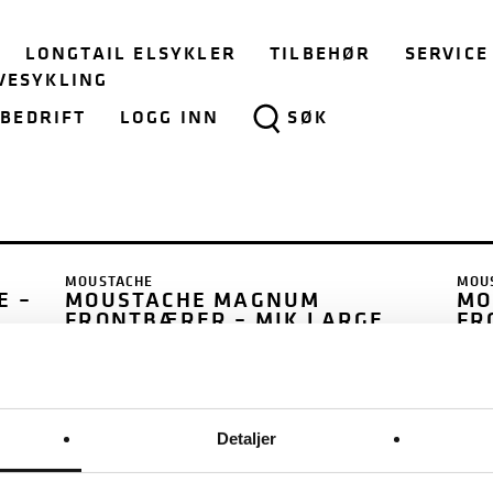
LONGTAIL ELSYKLER
TILBEHØR
SERVICE
VESYKLING
BEDRIFT
LOGG INN
SØK
MOUSTACHE
MOU
E –
MOUSTACHE MAGNUM
MO
FRONTBÆRER – MIK LARGE
FR
(H)
KR
KR
1.600
Detaljer