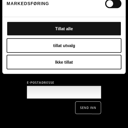
AVD. BERGEN
AVD. STAVANGER
MARKEDSFØRING
NONNESETERGATEN 4
BREIGATA 4
5015 BERGEN
4006 STAVANGER
ÅPNINGSTIDER
Tillat alle
tillat utvalg
Ikke tillat
E-POSTADRESSE