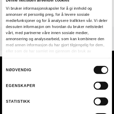
Denne nettsiden anvender cookies
Vi bruker informasjonskapsler for å gi innhold og
annonser et personlig preg, for å levere sosiale
mediefunksjoner og for å analysere trafikken vår. Vi deler
dessuten informasjon om hvordan du bruker nettstedet
vårt, med partnerne våre innen sosiale medier,
annonsering og analysearbeid, som kan kombinere den
med annen informasjon du har gjort tilgjengelig for dem,
eller som de har samlet inn gjennom din bruk av
tjenestene deres.
Samtykkevalg
NØDVENDIG
EVO ELSYKLER AS
ORG.NR. 912413608
EGENSKAPER
TLF:
23 90 55 55
POST@EVOELSYKLER.NO
AVD. NYDALEN
STATISTIKK
GJERDRUMS VEI 5
0484 OSLO