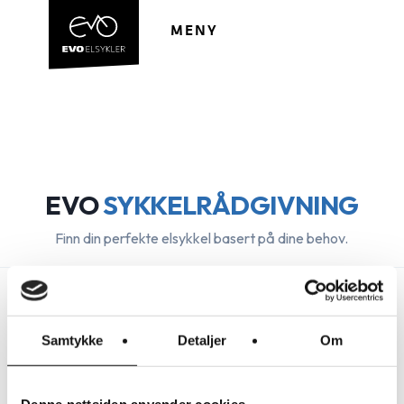
Hopp
Hopp
til
til
MENY
navigasjon
innhold
EVO
SYKKELRÅDGIVNING
Finn din perfekte elsykkel basert på dine behov.
Samtykke
Detaljer
Om
Kunne ikke laste sykkeldata. Prøv igjen senere.