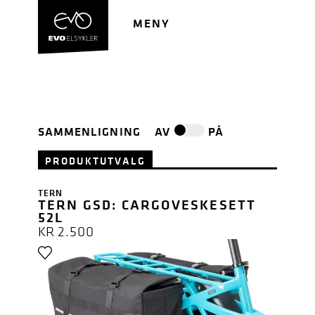
Hopp
Hopp
til
til
MENY
navigasjon
innhold
SAMMENLIGNING
AV
PÅ
PRODUKTUTVALG
TERN
TERN GSD: CARGOVESKESETT
52L
KR
2.500