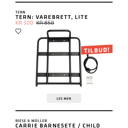
TERN
TERN: VAREBRETT, LITE
OPPRINNELIG
NÅVÆRENDE
KR
300
KR
850
PRIS
PRIS
VAR:
ER:
KR 850.
KR 300.
TILBUD!
LES MER
RIESE & MÜLLER
CARRIE BARNESETE / CHILD