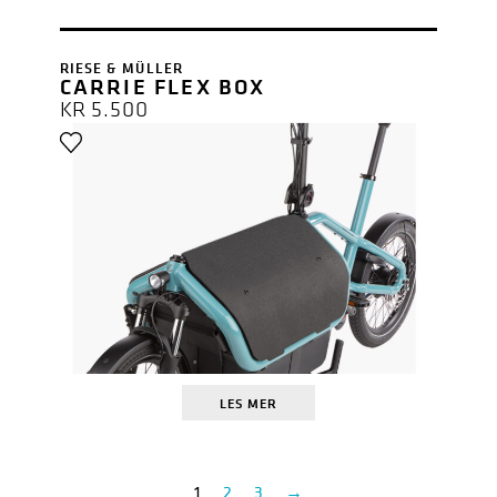
RIESE & MÜLLER
CARRIE FLEX BOX
KR
5.500
LES MER
1
2
3
→