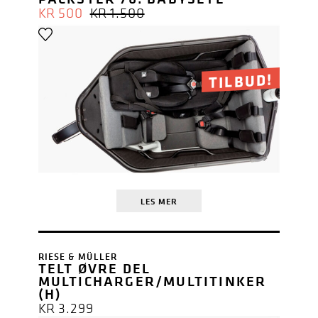
OPPRINNELIG
NÅVÆRENDE
KR
500
KR
1.500
PRIS
PRIS
VAR:
ER:
KR 1.500.
KR 500.
TILBUD!
LES MER
RIESE & MÜLLER
TELT ØVRE DEL
MULTICHARGER/MULTITINKER
(H)
KR
3.299