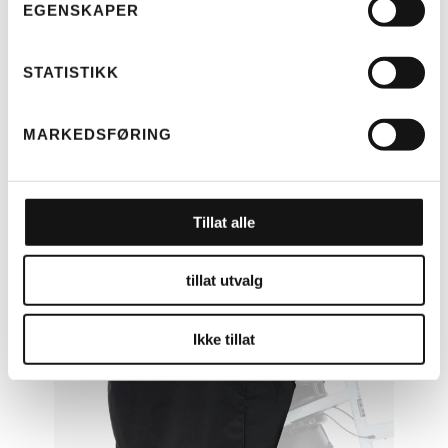
EGENSKAPER
STATISTIKK
MARKEDSFØRING
LES MER
RIESE & MÜLLER
Tillat alle
TELT, NEDRE DEL
MULTICHARGER (H)
KR
2.499
tillat utvalg
Ikke tillat