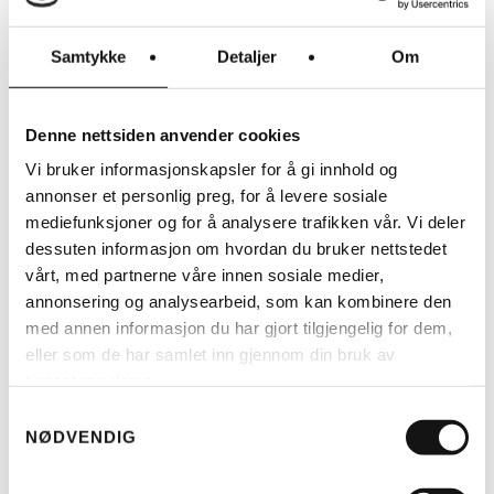
Samtykke
Detaljer
Om
Denne nettsiden anvender cookies
Vi bruker informasjonskapsler for å gi innhold og
annonser et personlig preg, for å levere sosiale
LES MER
mediefunksjoner og for å analysere trafikken vår. Vi deler
dessuten informasjon om hvordan du bruker nettstedet
vårt, med partnerne våre innen sosiale medier,
RIESE & MÜLLER
annonsering og analysearbeid, som kan kombinere den
TELT, NEDRE DEL MULTITINKER
(H)
med annen informasjon du har gjort tilgjengelig for dem,
KR
2.499
eller som de har samlet inn gjennom din bruk av
tjenestene deres.
Samtykkevalg
NØDVENDIG