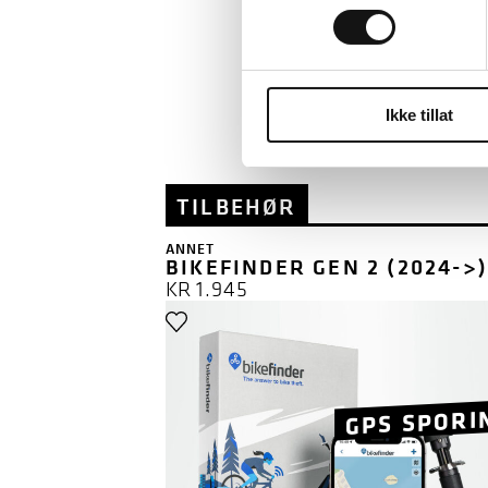
DU KAN UTSETTE BE
KOSTNADSFRITT ELL
AVBETALIN
Ikke tillat
TILBEHØR
ANNET
BIKEFINDER GEN 2 (2024->)
KR
1.945
GPS SPORI