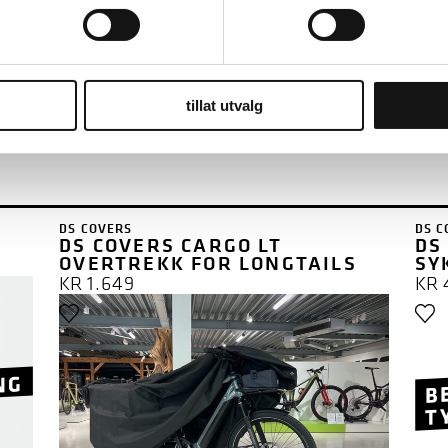
TALINGEN
ER VELGE
ELSY
G
tillat utvalg
DS COVERS
DS C
DS COVERS CARGO LT
DS
OVERTREKK FOR LONGTAILS
SY
KR
1.649
KR
B
NG
T