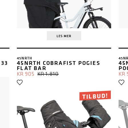
LES MER
45NRTH
45N
 33
45NRTH COBRAFIST POGIES
45
FLAT BAR
PO
OPPRINNELIG
NÅVÆRENDE
KR
905
KR
1.810
KR
PRIS
PRIS
VAR:
ER:
KR 1.810.
KR 905.
TILBUD!