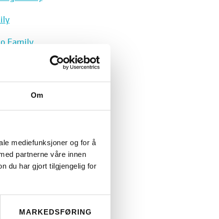
ily
io Family
Edition
Om
iale mediefunksjoner og for å
 med partnerne våre innen
u har gjort tilgjengelig for
MARKEDSFØRING