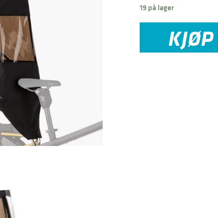
19 på lager
KJØP