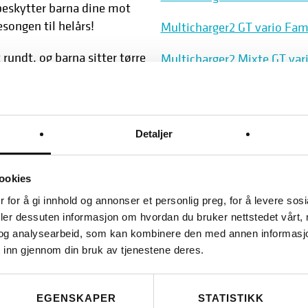
beskytter barna dine mot
songen til helårs!
Multicharger2 GT vario Fam
rundt, og barna sitter tørre
Multicharger2 Mixte GT var
er Multitinker`n din. Telt
Multitinker Touring Winter 
 siden kan åpnes for enklere
Multitinker Vario Familie
Detaljer
or å kunne bruke teltet.
Multitinker Touring Familie
ookies
 for å gi innhold og annonser et personlig preg, for å levere sos
deler dessuten informasjon om hvordan du bruker nettstedet vårt,
og analysearbeid, som kan kombinere den med annen informasjon d
 inn gjennom din bruk av tjenestene deres.
EGENSKAPER
STATISTIKK