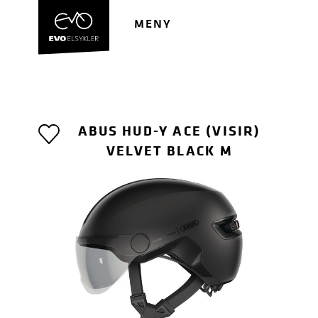
Hopp
Hopp
til
til
MENY
navigasjon
innhold
ABUS HUD-Y ACE (VISIR)
VELVET BLACK M