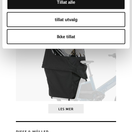
Tillat alle
RIESE & MÜLLER
TELT MULTITINKER KOMPLETT
tillat utvalg
(H)
KR
4.499
Ikke tillat
LES MER
RIESE & MÜLLER