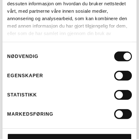
dessuten informasjon om hvordan du bruker nettstedet
LES MER
vårt, med partnerne våre innen sosiale medier,
annonsering og analysearbeid, som kan kombinere den
med annen informasjon du har gjort tilgjengelig for dem,
RIESE & MÜLLER
eller som de har samlet inn gjennom din bruk av
TELT MULTICHARGER KOMPLETT
(H)
tjenestene deres.
KR
4.499
Samtykkevalg
NØDVENDIG
EGENSKAPER
STATISTIKK
MARKEDSFØRING
LES MER