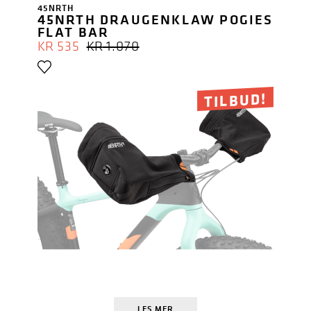
45NRTH
45NRTH DRAUGENKLAW POGIES
FLAT BAR
OPPRINNELIG
NÅVÆRENDE
KR
535
KR
1.070
PRIS
PRIS
VAR:
ER:
KR 1.070.
KR 535.
TILBUD!
LES MER