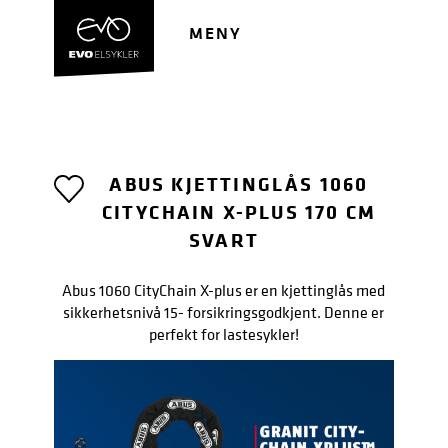
Hopp
Hopp
til
til
MENY
navigasjon
innhold
ABUS KJETTINGLÅS 1060
CITYCHAIN X-PLUS 170 CM
SVART
Abus 1060 CityChain X-plus er en kjettinglås med
sikkerhetsnivå 15- forsikringsgodkjent. Denne er
perfekt for lastesykler!