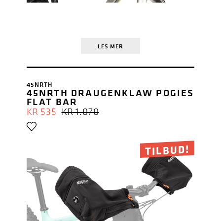
LES MER
45NRTH
45NRTH DRAUGENKLAW POGIES
FLAT BAR
OPPRINNELIG
NÅVÆRENDE
KR
535
KR
1.070
PRIS
PRIS
VAR:
ER:
KR 1.070.
KR 535.
TILBUD!