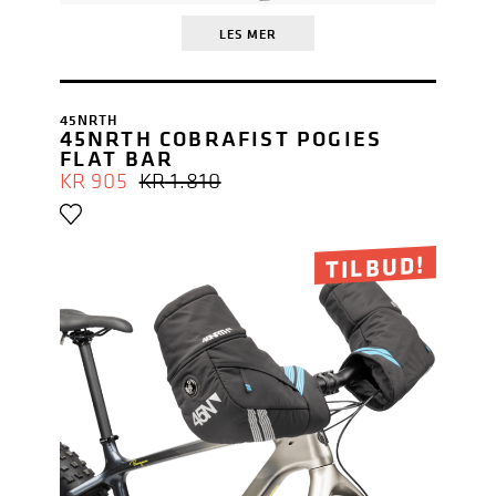
LES MER
45NRTH
45NRTH COBRAFIST POGIES
FLAT BAR
OPPRINNELIG
NÅVÆRENDE
KR
905
KR
1.810
PRIS
PRIS
VAR:
ER:
KR 1.810.
KR 905.
TILBUD!