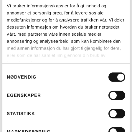
Vi bruker informasjonskapsler for å gi innhold og
annonser et personlig preg, for å levere sosiale
BESKYTTER MOT UVÆR OG
mediefunksjoner og for å analysere trafikken vår. Vi deler
dessuten informasjon om hvordan du bruker nettstedet
TYVERI
vårt, med partnerne våre innen sosiale medier,
annonsering og analysearbeid, som kan kombinere den
med annen informasjon du har gjort tilgjengelig for dem,
eller som de har samlet inn gjennom din bruk av
tjenestene deres.
LES MER
Samtykkevalg
NØDVENDIG
RIESE & MÜLLER
RM MULTITINKER VESKER 2 X
EGENSKAPER
42 LITER (H)
KR
3.250
STATISTIKK
MARKEDSFØRING