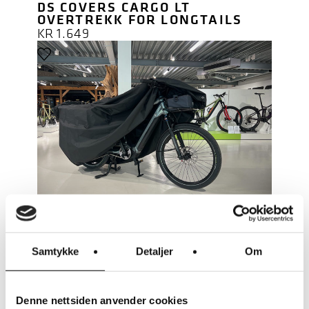
DS COVERS CARGO LT
OVERTREKK FOR LONGTAILS
KR
1.649
LES MER
DS COVERS
Samtykke
Detaljer
Om
DS COVERS METZ
SYKKELOVERTREKK
KR
490
Denne nettsiden anvender cookies