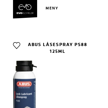
Hopp
Hopp
til
til
MENY
navigasjon
innhold
ABUS LÅSESPRAY PS88
125ML