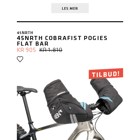
LES MER
45NRTH
45NRTH COBRAFIST POGIES
FLAT BAR
OPPRINNELIG
NÅVÆRENDE
KR
905
KR
1.810
PRIS
PRIS
VAR:
ER:
KR 1.810.
KR 905.
TILBUD!