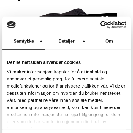
BESKYTTER MOT UVÆR OG
TYVERI
Samtykke
Detaljer
Om
Denne nettsiden anvender cookies
LES MER
Vi bruker informasjonskapsler for å gi innhold og
annonser et personlig preg, for å levere sosiale
mediefunksjoner og for å analysere trafikken vår. Vi deler
RIESE & MÜLLER
dessuten informasjon om hvordan du bruker nettstedet
RM MULTITINKER VESKER 2 X
42 LITER (H)
vårt, med partnerne våre innen sosiale medier,
KR
3.250
annonsering og analysearbeid, som kan kombinere den
med annen informasjon du har gjort tilgjengelig for dem,
eller som de har samlet inn gjennom din bruk av
tjenestene deres.