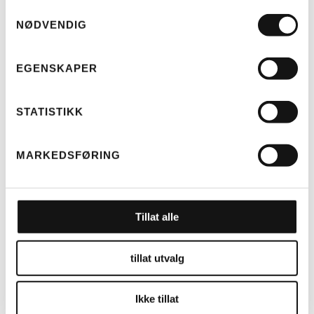
Samtykkevalg
NØDVENDIG
EGENSKAPER
STATISTIKK
LES MER
MARKEDSFØRING
RIESE & MÜLLER
TELT MULTICHARGER KOMPLETT
(H)
KR
4.499
Tillat alle
tillat utvalg
Ikke tillat