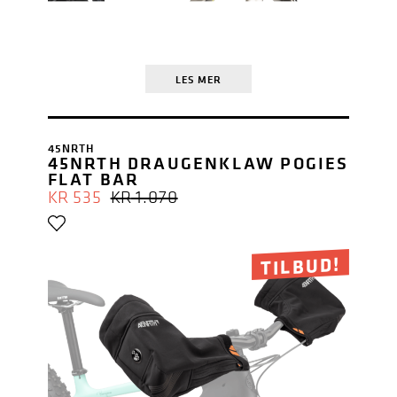
LES MER
45NRTH
45NRTH DRAUGENKLAW POGIES
FLAT BAR
OPPRINNELIG
NÅVÆRENDE
KR
535
KR
1.070
PRIS
PRIS
VAR:
ER:
KR 1.070.
KR 535.
TILBUD!