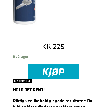
KR
225
9 på lager
KJØP
BESKRIVELSE
HOLD DET RENT!
Riktig vedlikehold gir gode resultater: Da
lukkes låsesylinderen problemløst og