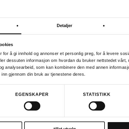
DS COVERS
DS C
DS COVERS CARGO LT
DS
OVERTREKK FOR LONGTAILS
SY
KR
1.649
KR
Detaljer
ookies
B
NG
 for å gi innhold og annonser et personlig preg, for å levere sos
T
deler dessuten informasjon om hvordan du bruker nettstedet vårt,
og analysearbeid, som kan kombinere den med annen informasjon d
 inn gjennom din bruk av tjenestene deres.
EGENSKAPER
STATISTIKK
LES MER
tillat utvalg