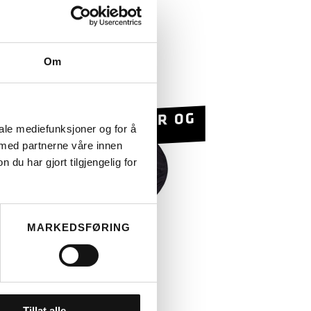
OVERS
 COVERS METZ
KKELOVERTREKK
490
Om
ESKYTTER MOT UVÆR OG
iale mediefunksjoner og for å
YVERI
 med partnerne våre innen
u har gjort tilgjengelig for
MARKEDSFØRING
LES MER
Tillat alle