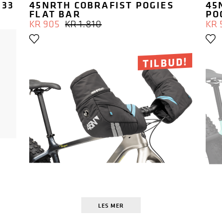
 33
45NRTH COBRAFIST POGIES
45
FLAT BAR
PO
OPPRINNELIG
NÅVÆRENDE
KR
905
KR
1.810
KR
PRIS
PRIS
VAR:
ER:
KR 1.810.
KR 905.
TILBUD!
LES MER