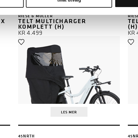
RIESE & MÜLLER
RIES
 X
TELT MULTICHARGER
TE
KOMPLETT (H)
(H
KR
4.499
KR
LES MER
45NRTH
45N