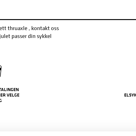
tt thruaxle , kontakt oss
ulet passer din sykkel
TALINGEN
ER VELGE
ELSY
G