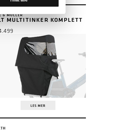
E & MÜLLER
LT MULTITINKER KOMPLETT
)
4.499
LES MER
RTH