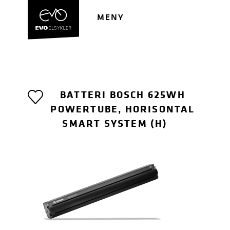
Hopp
Hopp
til
til
MENY
navigasjon
innhold
BATTERI BOSCH 625WH
POWERTUBE, HORISONTAL
SMART SYSTEM (H)