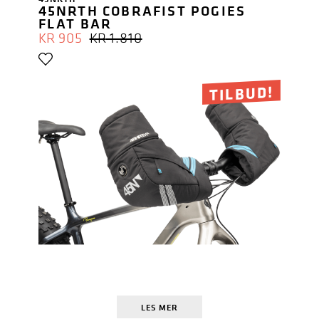
45NRTH COBRAFIST POGIES
FLAT BAR
OPPRINNELIG
NÅVÆRENDE
KR
905
KR
1.810
PRIS
PRIS
VAR:
ER:
KR 1.810.
KR 905.
TILBUD!
LES MER