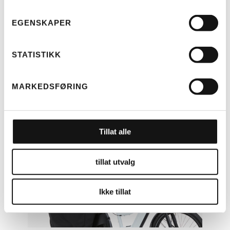
EGENSKAPER
LES MER
STATISTIKK
RIESE & MÜLLER
TELT MULTICHARGER KOMPLETT
MARKEDSFØRING
(H)
KR
4.499
Tillat alle
tillat utvalg
Ikke tillat