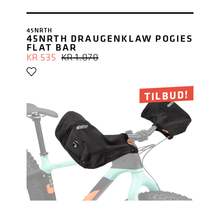
45NRTH
45NRTH DRAUGENKLAW POGIES
FLAT BAR
OPPRINNELIG
NÅVÆRENDE
KR
535
KR
1.070
PRIS
PRIS
VAR:
ER:
KR 1.070.
KR 535.
TILBUD!