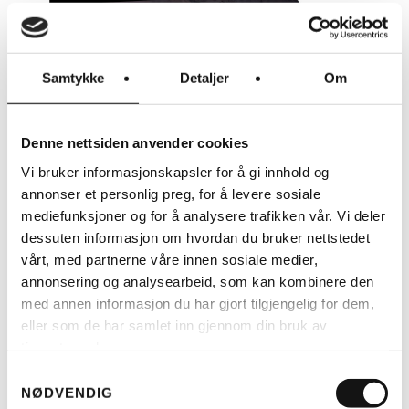
Samtykke
Detaljer
Om
LES MER
Denne nettsiden anvender cookies
Vi bruker informasjonskapsler for å gi innhold og
RIESE & MÜLLER
annonser et personlig preg, for å levere sosiale
RM MULTITINKER VESKER 2 X
42 LITER (H)
mediefunksjoner og for å analysere trafikken vår. Vi deler
KR
3.250
dessuten informasjon om hvordan du bruker nettstedet
vårt, med partnerne våre innen sosiale medier,
annonsering og analysearbeid, som kan kombinere den
med annen informasjon du har gjort tilgjengelig for dem,
eller som de har samlet inn gjennom din bruk av
tjenestene deres.
Samtykkevalg
NØDVENDIG