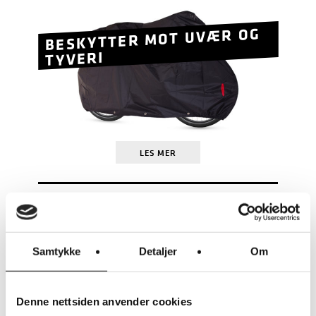
BESKYTTER MOT UVÆR OG
TYVERI
LES MER
RIESE & MÜLLER
RM MULTITINKER VESKER 2 X
42 LITER (H)
KR
3.250
Samtykke
Detaljer
Om
Denne nettsiden anvender cookies