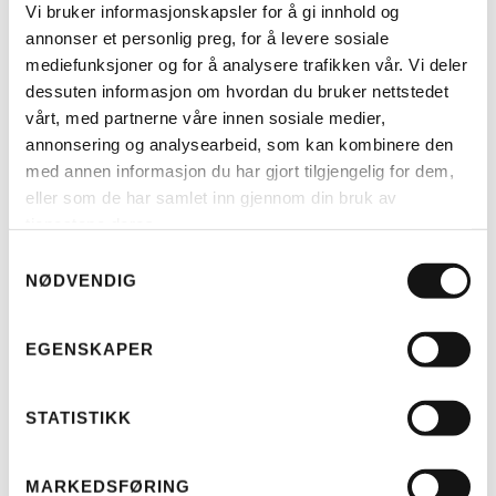
Vi bruker informasjonskapsler for å gi innhold og
annonser et personlig preg, for å levere sosiale
mediefunksjoner og for å analysere trafikken vår. Vi deler
dessuten informasjon om hvordan du bruker nettstedet
vårt, med partnerne våre innen sosiale medier,
annonsering og analysearbeid, som kan kombinere den
med annen informasjon du har gjort tilgjengelig for dem,
LES MER
eller som de har samlet inn gjennom din bruk av
tjenestene deres.
Samtykkevalg
RIESE & MÜLLER
NØDVENDIG
TELT MULTICHARGER KOMPLETT
(H)
KR
4.499
EGENSKAPER
STATISTIKK
MARKEDSFØRING