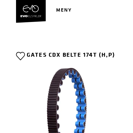
Hopp
Hopp
til
til
MENY
navigasjon
innhold
GATES CDX BELTE 174T (H,P)