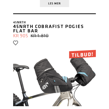
LES MER
45NRTH
45NRTH COBRAFIST POGIES
FLAT BAR
OPPRINNELIG
NÅVÆRENDE
KR
905
KR
1.810
PRIS
PRIS
VAR:
ER:
KR 1.810.
KR 905.
TILBUD!