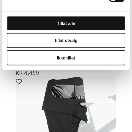
Tillat alle
LES MER
tillat utvalg
RIESE & MÜLLER
Ikke tillat
TELT MULTITINKER KOMPLETT
(H)
KR
4.499