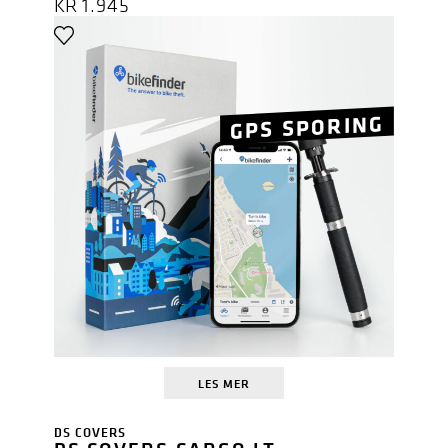
KR
1.945
GPS SPORING
LES MER
DS COVERS