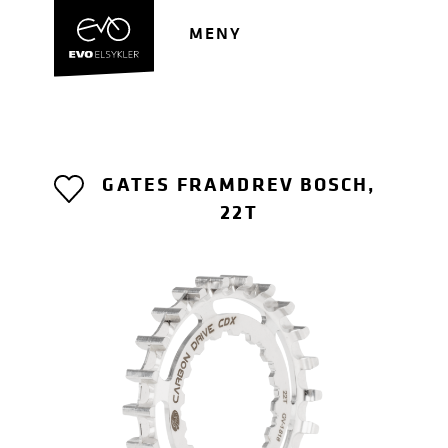
Hopp
Hopp
til
til
MENY
navigasjon
innhold
GATES FRAMDREV BOSCH,
22T