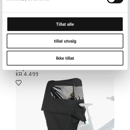
Tillat alle
LES MER
tillat utvalg
RIESE & MÜLLER
Ikke tillat
TELT MULTITINKER KOMPLETT
(H)
KR
4.499