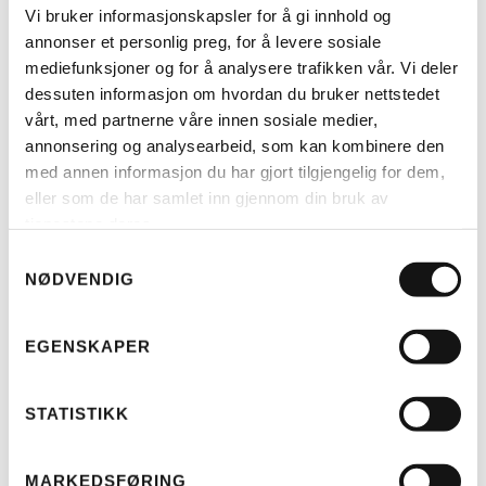
Vi bruker informasjonskapsler for å gi innhold og
annonser et personlig preg, for å levere sosiale
mediefunksjoner og for å analysere trafikken vår. Vi deler
dessuten informasjon om hvordan du bruker nettstedet
vårt, med partnerne våre innen sosiale medier,
annonsering og analysearbeid, som kan kombinere den
med annen informasjon du har gjort tilgjengelig for dem,
LES MER
eller som de har samlet inn gjennom din bruk av
tjenestene deres.
Samtykkevalg
RIESE & MÜLLER
NØDVENDIG
TELT MULTICHARGER KOMPLETT
(H)
KR
4.499
EGENSKAPER
STATISTIKK
MARKEDSFØRING