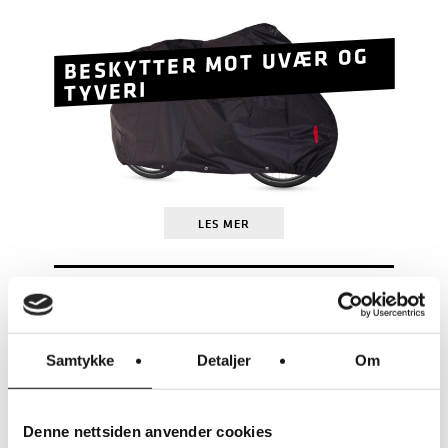
BESKYTTER MOT UVÆR OG
TYVERI
LES MER
RIESE & MÜLLER
RM MULTITINKER VESKER 2 X
42 LITER (H)
KR
3.250
Samtykke
Detaljer
Om
Denne nettsiden anvender cookies