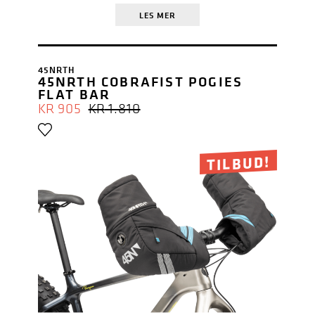
LES MER
45NRTH
45NRTH COBRAFIST POGIES
FLAT BAR
OPPRINNELIG
NÅVÆRENDE
KR
905
KR
1.810
PRIS
PRIS
VAR:
ER:
KR 1.810.
KR 905.
TILBUD!