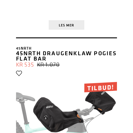
LES MER
45NRTH
45NRTH DRAUGENKLAW POGIES
FLAT BAR
OPPRINNELIG
NÅVÆRENDE
KR
535
KR
1.070
PRIS
PRIS
VAR:
ER:
KR 1.070.
KR 535.
TILBUD!