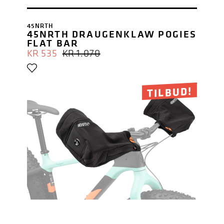
45NRTH
45NRTH DRAUGENKLAW POGIES
FLAT BAR
OPPRINNELIG
NÅVÆRENDE
KR
535
KR
1.070
PRIS
PRIS
VAR:
ER:
KR 1.070.
KR 535.
TILBUD!