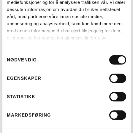
mediefunksjoner og for å analysere trafikken vår. Vi deler
dessuten informasjon om hvordan du bruker nettstedet
vårt, med partnerne våre innen sosiale medier,
LES MER
annonsering og analysearbeid, som kan kombinere den
med annen informasjon du har gjort tilgjengelig for dem,
eller som de har samlet inn gjennom din bruk av
RIESE & MÜLLER
tjenestene deres.
TELT MULTICHARGER KOMPLETT
(H)
Samtykkevalg
KR
4.499
NØDVENDIG
EGENSKAPER
STATISTIKK
MARKEDSFØRING