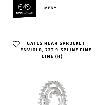
Hopp
Hopp
til
til
MENY
navigasjon
innhold
GATES REAR SPROCKET
ENVIOLO, 22T 9-SPLINE FINE
LINE (H)