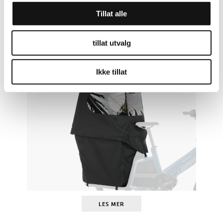
LES MER
Tillat alle
tillat utvalg
RIESE & MÜLLER
TELT MULTITINKER KOMPLETT
(H)
KR
4.499
Ikke tillat
LES MER