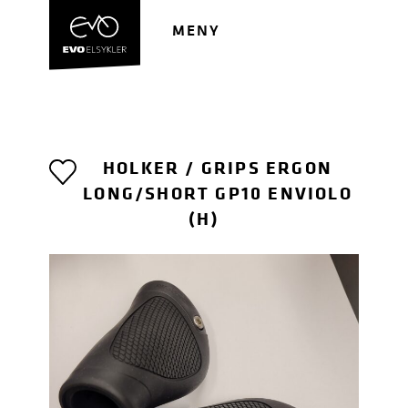
Hopp
Hopp
til
til
MENY
navigasjon
innhold
HOLKER / GRIPS ERGON
LONG/SHORT GP10 ENVIOLO
(H)