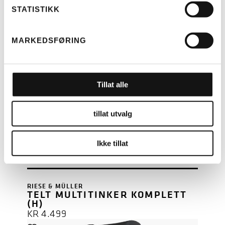
(H)
STATISTIKK
KR
4.499
MARKEDSFØRING
Tillat alle
tillat utvalg
Ikke tillat
LES MER
RIESE & MÜLLER
TELT MULTITINKER KOMPLETT
(H)
KR
4.499