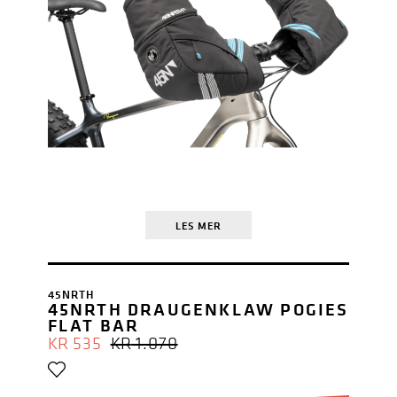
LES MER
45NRTH
45NRTH DRAUGENKLAW POGIES
FLAT BAR
OPPRINNELIG
NÅVÆRENDE
KR
535
KR
1.070
PRIS
PRIS
VAR:
ER: