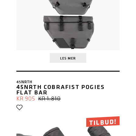
LES MER
45NRTH
45NRTH COBRAFIST POGIES
FLAT BAR
OPPRINNELIG
NÅVÆRENDE
KR
905
KR
1.810
PRIS
PRIS
VAR:
ER:
KR 1.810.
KR 905.
TILBUD!