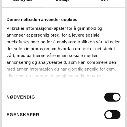
RIESE & MÜLLER
RM MULTITINKER VESKER 2 X
42 LITER (H)
Denne nettsiden anvender cookies
KR
3.250
Vi bruker informasjonskapsler for å gi innhold og
annonser et personlig preg, for å levere sosiale
mediefunksjoner og for å analysere trafikken vår. Vi deler
dessuten informasjon om hvordan du bruker nettstedet
vårt, med partnerne våre innen sosiale medier,
annonsering og analysearbeid, som kan kombinere den
med annen informasjon du har gjort tilgjengelig for dem,
eller som de har samlet inn gjennom din bruk av
tjenestene deres.
Samtykkevalg
NØDVENDIG
LES MER
EGENSKAPER
RIESE & MÜLLER
TELT MULTICHARGER KOMPLETT