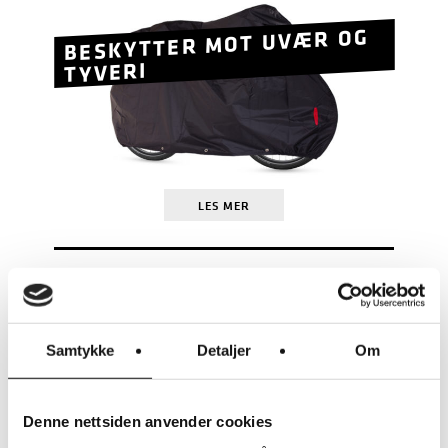
BESKYTTER MOT UVÆR OG
TYVERI
LES MER
RIESE & MÜLLER
RM MULTITINKER VESKER 2 X
42 LITER (H)
KR
3.250
Samtykke
Detaljer
Om
Denne nettsiden anvender cookies