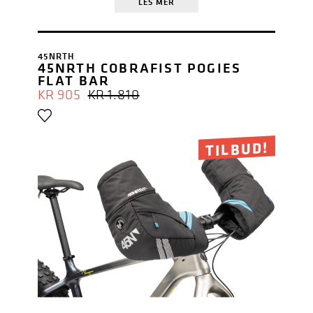
LES MER
45NRTH
45NRTH COBRAFIST POGIES
FLAT BAR
OPPRINNELIG
NÅVÆRENDE
KR
905
KR
1.810
PRIS
PRIS
VAR:
ER:
KR 1.810.
KR 905.
TILBUD!