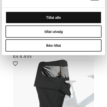
Tillat alle
LES MER
tillat utvalg
RIESE & MÜLLER
Ikke tillat
TELT MULTITINKER KOMPLETT
(H)
KR
4.499