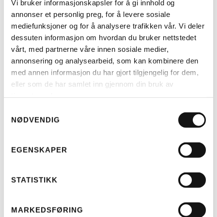
Vi bruker informasjonskapsler for å gi innhold og
annonser et personlig preg, for å levere sosiale
mediefunksjoner og for å analysere trafikken vår. Vi deler
dessuten informasjon om hvordan du bruker nettstedet
vårt, med partnerne våre innen sosiale medier,
annonsering og analysearbeid, som kan kombinere den
med annen informasjon du har gjort tilgjengelig for dem,
LES MER
eller som de har samlet inn gjennom din bruk av
tjenestene deres.
Samtykkevalg
RIESE & MÜLLER
TELT MULTICHARGER KOMPLETT
NØDVENDIG
(H)
KR
4.499
EGENSKAPER
STATISTIKK
MARKEDSFØRING