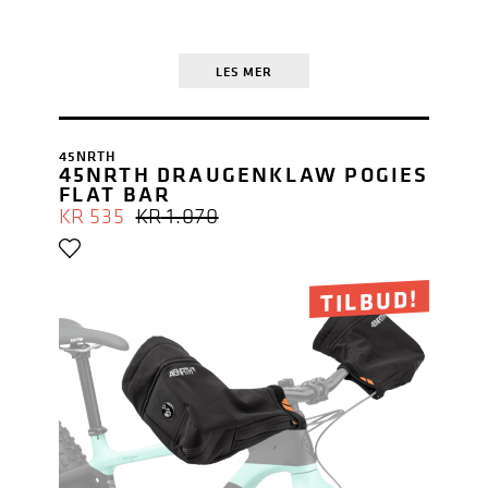
LES MER
45NRTH
45NRTH DRAUGENKLAW POGIES
FLAT BAR
OPPRINNELIG
NÅVÆRENDE
KR
535
KR
1.070
PRIS
PRIS
VAR:
ER:
KR 1.070.
KR 535.
TILBUD!