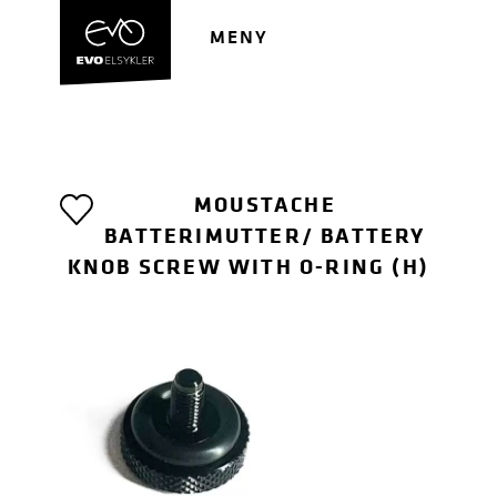
Hopp
Hopp
til
til
MENY
navigasjon
innhold
MOUSTACHE
BATTERIMUTTER/ BATTERY
KNOB SCREW WITH O-RING (H)