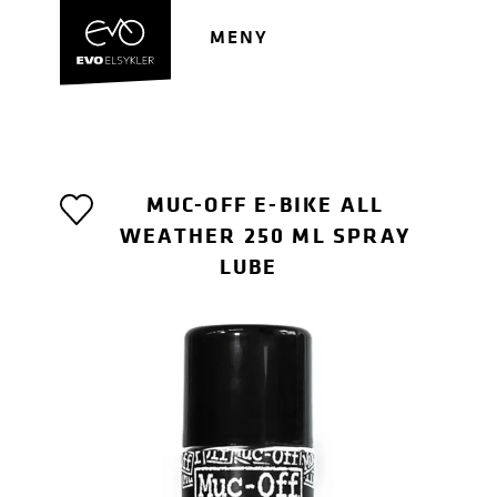
Hopp
Hopp
til
til
MENY
navigasjon
innhold
MUC-OFF E-BIKE ALL
WEATHER 250 ML SPRAY
LUBE