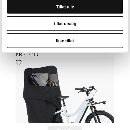
Tillat alle
LES MER
tillat utvalg
RIESE & MÜLLER
Ikke tillat
TELT MULTICHARGER KOMPLETT
(H)
KR
4.499