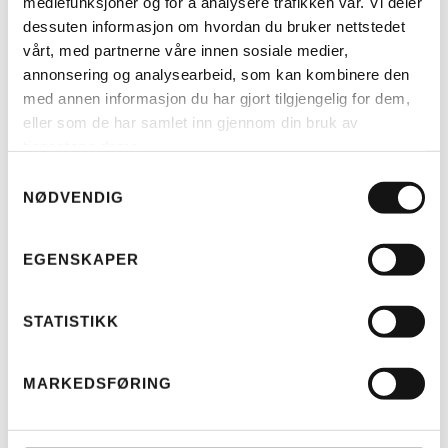
mediefunksjoner og for å analysere trafikken vår. Vi deler
dessuten informasjon om hvordan du bruker nettstedet
vårt, med partnerne våre innen sosiale medier,
annonsering og analysearbeid, som kan kombinere den
med annen informasjon du har gjort tilgjengelig for dem,
LES MER
eller som de har samlet inn gjennom din bruk av
tjenestene deres.
Samtykkevalg
RIESE & MÜLLER
RM MULTITINKER VESKER 2 X
NØDVENDIG
42 LITER (H)
KR
3.250
EGENSKAPER
STATISTIKK
MARKEDSFØRING