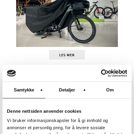
LES MER
DS COVERS
DS COVERS METZ
SYKKELOVERTREKK
KR
490
Samtykke
Detaljer
Om
Denne nettsiden anvender cookies
BESKYTTER MOT UVÆR OG
Vi bruker informasjonskapsler for å gi innhold og
TYVERI
annonser et personlig preg, for å levere sosiale