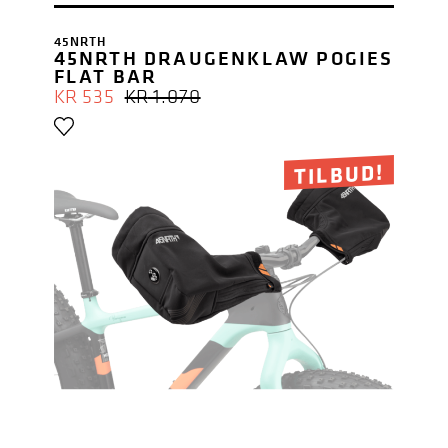
45NRTH
45NRTH DRAUGENKLAW POGIES
FLAT BAR
OPPRINNELIG
NÅVÆRENDE
KR
535
KR
1.070
PRIS
PRIS
VAR:
ER:
KR 1.070.
KR 535.
TILBUD!