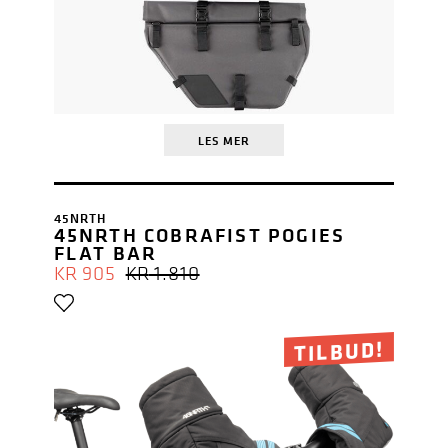
LES MER
45NRTH
45NRTH COBRAFIST POGIES
FLAT BAR
OPPRINNELIG
NÅVÆRENDE
KR
905
KR
1.810
PRIS
PRIS
VAR:
ER:
KR 1.810.
KR 905.
TILBUD!