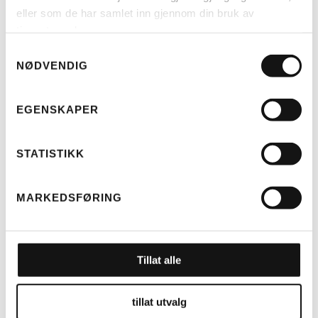
42 LITER (H)
eller som de har samlet inn gjennom din bruk av
KR
3.250
tjenestene deres.
Samtykkevalg
NØDVENDIG
EGENSKAPER
STATISTIKK
MARKEDSFØRING
LES MER
Tillat alle
RIESE & MÜLLER
TELT MULTICHARGER KOMPLETT
(H)
KR
4.499
tillat utvalg