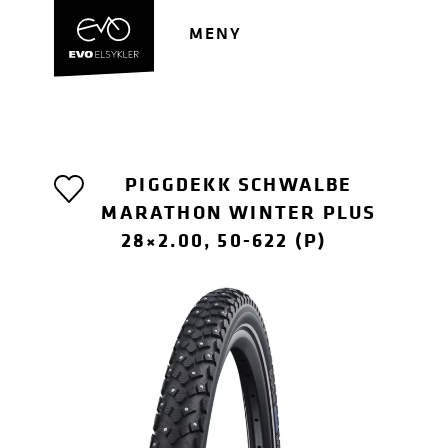
Hopp
Hopp
til
til
MENY
navigasjon
innhold
PIGGDEKK SCHWALBE
MARATHON WINTER PLUS
28×2.00, 50-622 (P)