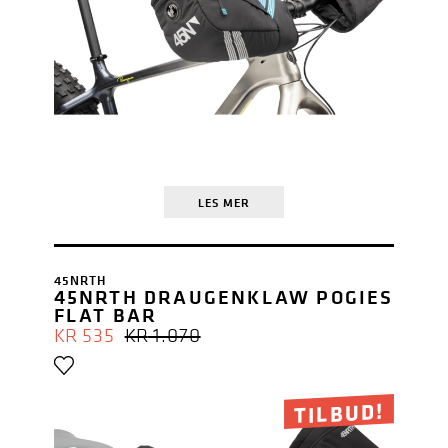
LES MER
45NRTH
45NRTH DRAUGENKLAW POGIES
FLAT BAR
OPPRINNELIG
NÅVÆRENDE
KR
535
KR
1.070
PRIS
PRIS
VAR:
ER:
KR 1.070.
KR 535.
TILBUD!