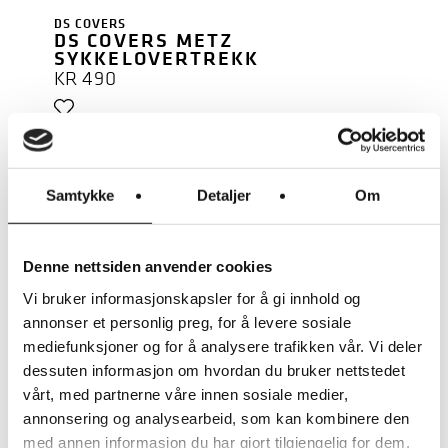
DS COVERS
DS COVERS METZ
SYKKELOVERTREKK
KR
490
BESKYTTER MOT UVÆR OG
Samtykke
Detaljer
Om
TYVERI
Denne nettsiden anvender cookies
Vi bruker informasjonskapsler for å gi innhold og
annonser et personlig preg, for å levere sosiale
LES MER
mediefunksjoner og for å analysere trafikken vår. Vi deler
dessuten informasjon om hvordan du bruker nettstedet
vårt, med partnerne våre innen sosiale medier,
annonsering og analysearbeid, som kan kombinere den
RIESE & MÜLLER
RM MULTITINKER VESKER 2 X
med annen informasjon du har gjort tilgjengelig for dem,