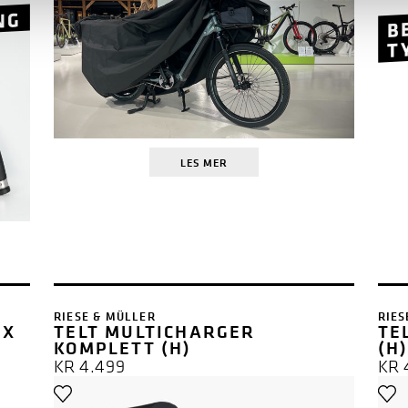
B
NG
T
LES MER
RIESE & MÜLLER
RIES
 X
TELT MULTICHARGER
TE
KOMPLETT (H)
(H
KR
4.499
KR