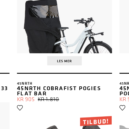
LES MER
45NRTH
45N
 33
45NRTH COBRAFIST POGIES
45
FLAT BAR
PO
OPPRINNELIG
NÅVÆRENDE
KR
905
KR
1.810
KR
PRIS
PRIS
VAR:
ER:
KR 1.810.
KR 905.
TILBUD!