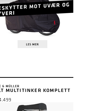
ESKYTTER MOT UVÆR OG
YVERI
LES MER
E & MÜLLER
LT MULTITINKER KOMPLETT
)
4.499