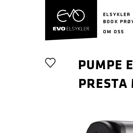
Hopp
Hopp
til
til
ELSYKLER
navigasjon
innhold
BOOK PRØ
OM OSS
PUMPE E
PRESTA 