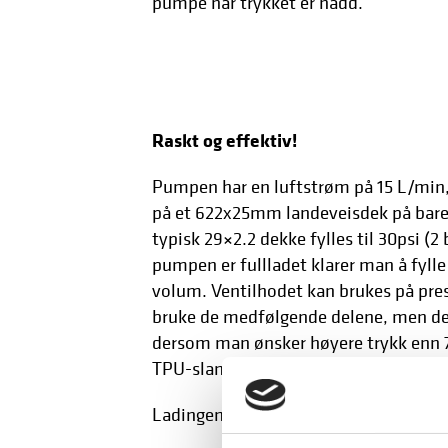
pumpe når trykket er nådd.
Raskt og effektiv!
Pumpen har en luftstrøm på 15 L/min, 
på et 622x25mm landeveisdek på bare
typisk 29×2.2 dekke fylles til 30psi (2
pumpen er fullladet klarer man å fyll
volum. Ventilhodet kan brukes på prest
bruke de medfølgende delene, men de
dersom man ønsker høyere trykk enn 70
TPU-slanger med ventiler av resin/ko
Ladingen foregår via USB-C og den fu