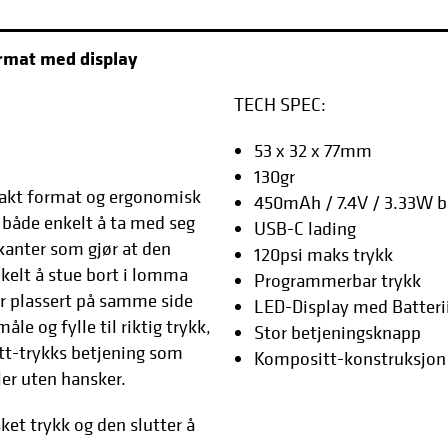
rmat med display
TECH SPEC:
53 x 32 x 77mm
130gr
akt format og ergonomisk
450mAh / 7.4V / 3.33W b
både enkelt å ta med seg
USB-C lading
kanter som gjør at den
120psi maks trykk
nkelt å stue bort i lomma
Programmerbar trykk
er plassert på samme side
LED-Display med Batteri
e og fylle til riktig trykk,
Stor betjeningsknapp
ett-trykks betjening som
Kompositt-konstruksjon
ler uten hansker.
ket trykk og den slutter å