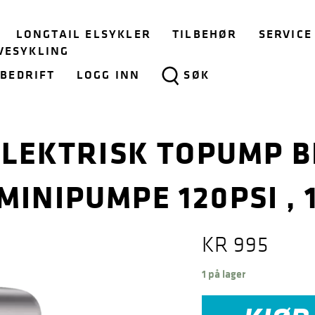
LONGTAIL ELSYKLER
TILBEHØR
SERVICE
VESYKLING
BEDRIFT
LOGG INN
SØK
LEKTRISK TOPUMP BI
MINIPUMPE 120PSI ,
KR
995
1 på lager