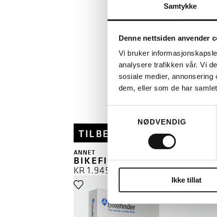
Samtykke
Denne nettsiden anvender c
Vi bruker informasjonskapsler
analysere trafikken vår. Vi 
DU KAN UTSETTE BE
sosiale medier, annonsering 
KOSTNADSFRITT ELL
AVBETALIN
dem, eller som de har samlet
Samtykkevalg
NØDVENDIG
TILBEHØR
ANNET
BIKEFINDER GEN 2 (2024->)
KR
1.945
Ikke tillat