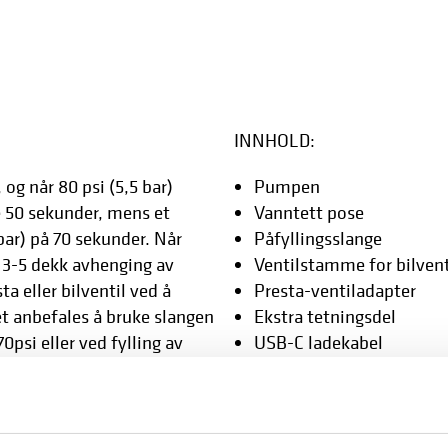
INNHOLD:
og når 80 psi (5,5 bar)
Pumpen
 50 sekunder, mens et
Vanntett pose
 bar) på 70 sekunder. Når
Påfyllingsslange
e 3-5 dekk avhenging av
Ventilstamme for bilvent
a eller bilventil ved å
Presta-ventiladapter
t anbefales å bruke slangen
Ekstra tetningsdel
psi eller ved fylling av
USB-C ladekabel
mpositt.
llades på kun 30min.