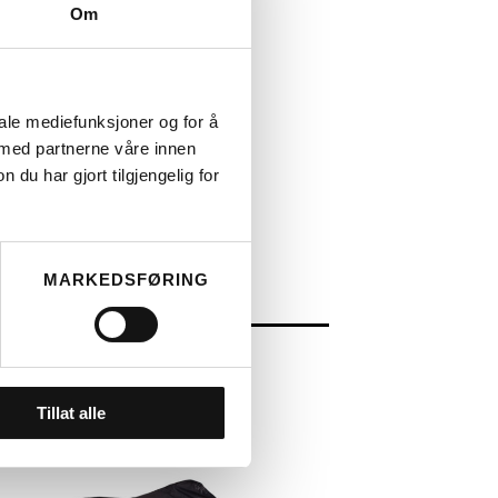
Om
iale mediefunksjoner og for å
 med partnerne våre innen
GLEM IKKE
u har gjort tilgjengelig for
KKELFORSIKRING!
MARKEDSFØRING
OVERS
 COVERS METZ
KKELOVERTREKK
490
Tillat alle