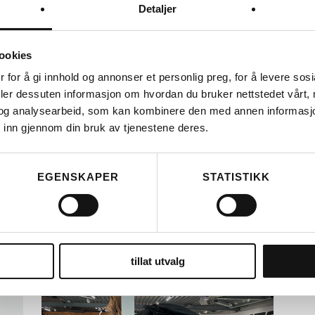
Detaljer
ookies
 for å gi innhold og annonser et personlig preg, for å levere sos
deler dessuten informasjon om hvordan du bruker nettstedet vårt,
TALINGEN
og analysearbeid, som kan kombinere den med annen informasjon d
ER VELGE
ELSY
G
 inn gjennom din bruk av tjenestene deres.
EGENSKAPER
STATISTIKK
DS COVERS
DS C
DS COVERS CARGO LT
DS
OVERTREKK FOR LONGTAILS
SY
KR
1.649
KR
tillat utvalg