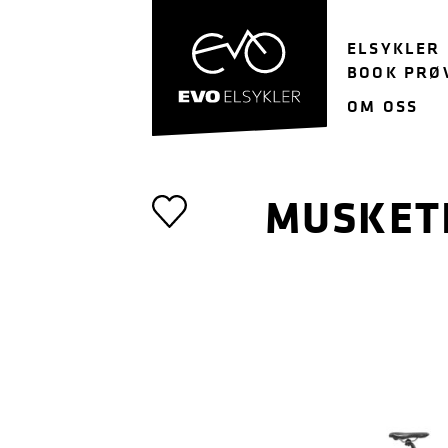
Hopp
Hopp
til
til
ELSYKLER
navigasjon
innhold
BOOK PRØ
OM OSS
MUSKET