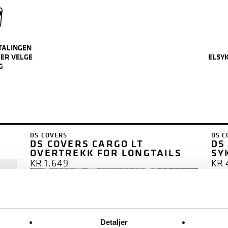
TALINGEN
ER VELGE
ELSY
G
DS COVERS
DS C
DS COVERS CARGO LT
DS
OVERTREKK FOR LONGTAILS
SY
KR
1.649
KR
B
NG
Detaljer