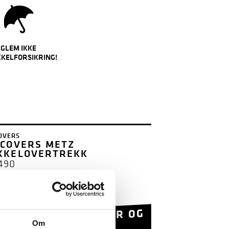
GLEM IKKE
KKELFORSIKRING!
OVERS
 COVERS METZ
KKELOVERTREKK
490
ESKYTTER MOT UVÆR OG
Om