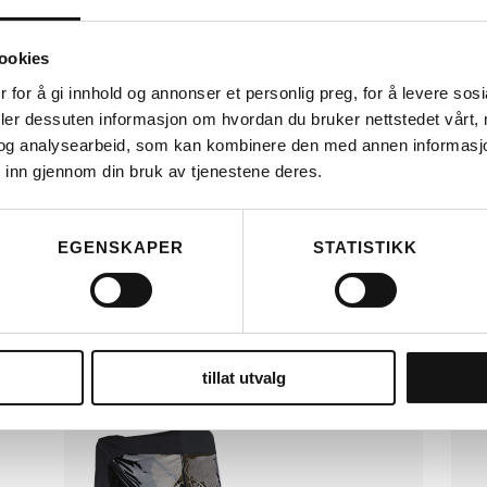
T
ookies
 for å gi innhold og annonser et personlig preg, for å levere sos
deler dessuten informasjon om hvordan du bruker nettstedet vårt,
LES MER
og analysearbeid, som kan kombinere den med annen informasjon d
 inn gjennom din bruk av tjenestene deres.
EGENSKAPER
STATISTIKK
RIESE & MÜLLER
RIES
 X
TELT MULTICHARGER
TE
KOMPLETT (H)
(H
tillat utvalg
KR
4.499
KR