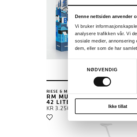
Denne nettsiden anvender c
Vi bruker informasjonskapsler
analysere trafikken vår. Vi 
sosiale medier, annonsering 
dem, eller som de har samlet
Samtykkevalg
LES MER
NØDVENDIG
RIESE & MÜLLER
RM MULTITINKER VESKER 2
42 LITER (H)
Ikke tillat
KR
3.250