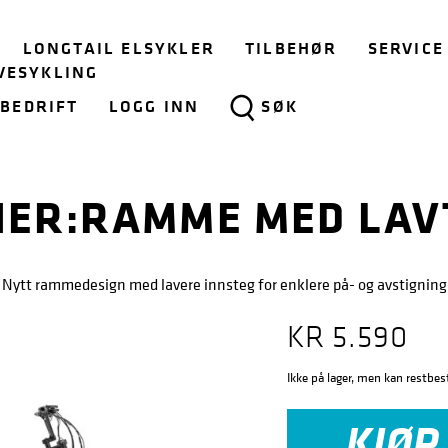
LONGTAIL ELSYKLER
TILBEHØR
SERVICE
VESYKLING
BEDRIFT
LOGG INN
SØK
IER:RAMME MED LAV
Nytt rammedesign med lavere innsteg for enklere på- og avstigning
KR
5.590
Ikke på lager, men kan restbest
KJØP