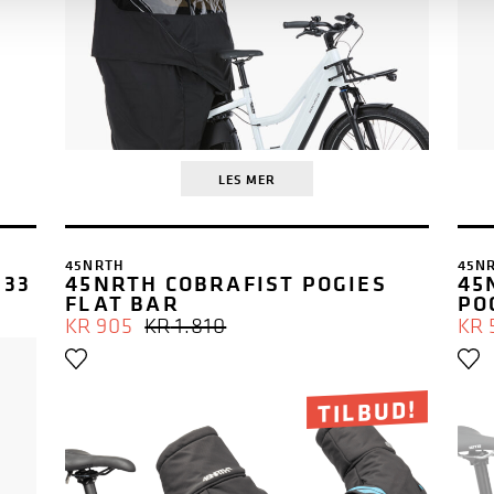
LES MER
45NRTH
45N
 33
45NRTH COBRAFIST POGIES
45
FLAT BAR
PO
OPPRINNELIG
NÅVÆRENDE
KR
905
KR
1.810
KR
PRIS
PRIS
VAR:
ER:
KR 1.810.
KR 905.
TILBUD!