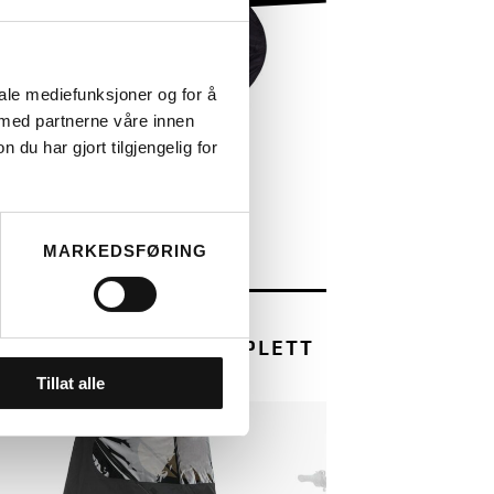
YVERI
iale mediefunksjoner og for å
 med partnerne våre innen
LES MER
u har gjort tilgjengelig for
MARKEDSFØRING
E & MÜLLER
LT MULTITINKER KOMPLETT
)
Tillat alle
4.499