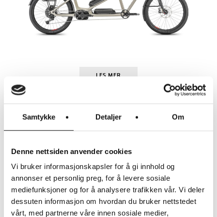
LES MER
TERN
TERN GSD GEN3 P00
KR
89.000
Samtykke
Detaljer
Om
Denne nettsiden anvender cookies
Vi bruker informasjonskapsler for å gi innhold og
BELTEDRIFT!
annonser et personlig preg, for å levere sosiale
mediefunksjoner og for å analysere trafikken vår. Vi deler
dessuten informasjon om hvordan du bruker nettstedet
vårt, med partnerne våre innen sosiale medier,