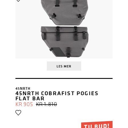
LES MER
45NRTH
45NRTH COBRAFIST POGIES
FLAT BAR
OPPRINNELIG
NÅVÆRENDE
KR
905
KR
1.810
PRIS
PRIS
VAR:
ER:
KR 1.810.
KR 905.
TILBUD!