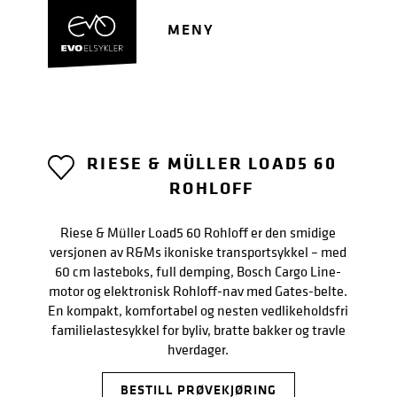
Hopp
Hopp
til
til
MENY
navigasjon
innhold
RIESE & MÜLLER LOAD5 60
ROHLOFF
Riese & Müller Load5 60 Rohloff er den smidige
versjonen av R&Ms ikoniske transportsykkel – med
60 cm lasteboks, full demping, Bosch Cargo Line-
motor og elektronisk Rohloff-nav med Gates-belte.
En kompakt, komfortabel og nesten vedlikeholdsfri
familielastesykkel for byliv, bratte bakker og travle
hverdager.
BESTILL PRØVEKJØRING