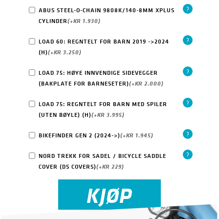
?
ABUS STEEL-O-CHAIN 9808K/140-8MM XPLUS
CYLINDER
(+
KR
1.930
)
?
LOAD 60: REGNTELT FOR BARN 2019 ->2024
(H)
(+
KR
3.250
)
?
LOAD 75: HØYE INNVENDIGE SIDEVEGGER
(BAKPLATE FOR BARNESETER)
(+
KR
2.000
)
?
LOAD 75: REGNTELT FOR BARN MED SPILER
(UTEN BØYLE) (H)
(+
KR
3.995
)
?
BIKEFINDER GEN 2 (2024->)
(+
KR
1.945
)
?
NORD TREKK FOR SADEL / BICYCLE SADDLE
COVER (DS COVERS)
(+
KR
229
)
KJØP