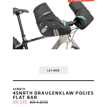
LES MER
45NRTH
45NRTH DRAUGENKLAW POGIES
FLAT BAR
OPPRINNELIG
NÅVÆRENDE
KR
535
KR
1.070
PRIS
PRIS