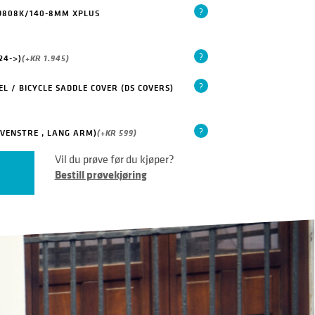
?
 9808K/140-8MM XPLUS
?
24->)
(+
KR
1.945
)
?
L / BICYCLE SADDLE COVER (DS COVERS)
?
(VENSTRE , LANG ARM)
(+
KR
599
)
Vil du prøve før du kjøper?
Bestill prøvekjøring