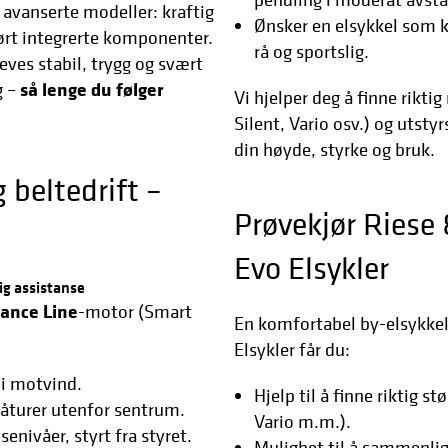
 avanserte modeller: kraftig
Ønsker en elsykkel som kj
ørt integrerte komponenter.
rå og sportslig.
eves stabil, trygg og svært
så lenge du følger
g –
Vi hjelper deg å finne rikt
Silent, Vario osv.) og utstyr
din høyde, styrke og bruk.
 beltedrift –
Prøvekjør Riese
Evo Elsykler
ig assistanse
ance Line
-motor (Smart
En komfortabel by-elsykke
Elsykler får du:
 i motvind.
Hjelp til å finne riktig s
åturer utenfor sentrum.
Vario m.m.).
enivåer, styrt fra styret.
Mulighet til å sammenli