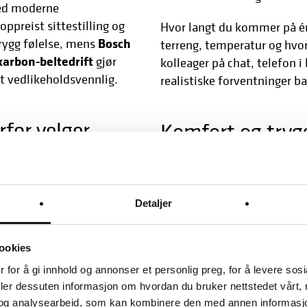
d moderne
oppreist sittestilling og
Hvor langt du kommer på én 
Bosch
rygg følelse, mens
terreng, temperatur og hvo
karbon-beltedrift
gjør
kolleager på chat, telefon i
t vedlikeholdsvennlig.
realistiske forventninger ba
for velger
Komfort og tryg
Komfortkomponenter
Dempegaffel
(ca. 63 mm 
g og oppreist, komfortabel
brostein og ujevnheter.
Detaljer
Fine dekk i byvennlig b
mart System) gir jevn og
Oppreist sittestilling so
ookies
Bremsing, lys og utstyr
, ren og svært
 for å gi innhold og annonser et personlig preg, for å levere sos
Hydrauliske felgbremse
deler dessuten informasjon om hvordan du bruker nettstedet vårt,
forutsigbar bremsekraft.
og analysearbeid, som kan kombinere den med annen informasjon d
leposer, vesker og kurv får