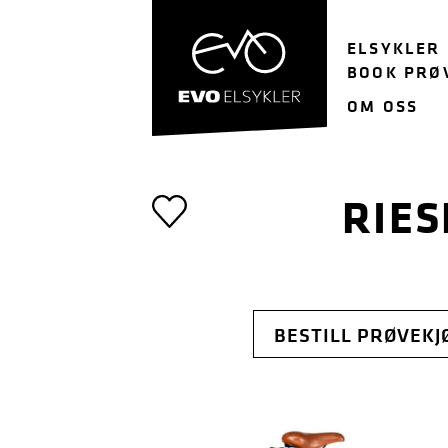
Hopp
Hopp
til
til
ELSYKLER
navigasjon
innhold
BOOK PRØ
OM OSS
RIES
BESTILL PRØVEKJ