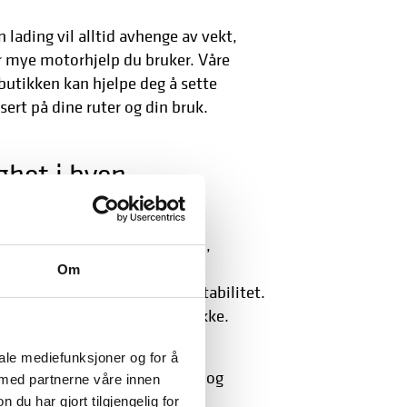
lading vil alltid avhenge av vekt,
r mye motorhjelp du bruker. Våre
 butikken kan hjelpe deg å sette
sert på dine ruter og din bruk.
ghet i byen
vandring) som tar av for hull,
Om
redde
for ekstra komfort og stabilitet.
m avlaster rygg, skuldre og nakke.
iale mediefunksjoner og for å
r (Magura HS-serie)
gir sterk og
 med partnerne våre innen
u har gjort tilgjengelig for