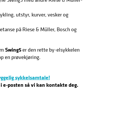
kling, utstyr, kurver, vesker og
tanse på Riese & Müller, Bosch og
Swing5
 om
er den rette by-elsykkelen
pp en prøvekjøring.
yggelig sykkelsamtale!
i e-posten så vi kan kontakte deg.