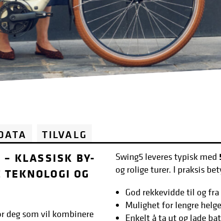
 DATA
TILVALG
 – KLASSISK BY-
Swing5 leveres typisk med
og rolige turer. I praksis bet
 TEKNOLOGI OG
God rekkevidde til og fra
Mulighet for lengre helg
or deg som vil kombinere
Enkelt å ta ut og lade ba