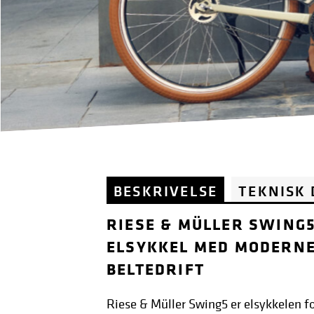
Previous
BESKRIVELSE
TEKNISK
RIESE & MÜLLER SWING5
ELSYKKEL MED MODERNE
BELTEDRIFT
Riese & Müller Swing5 er elsykkelen f