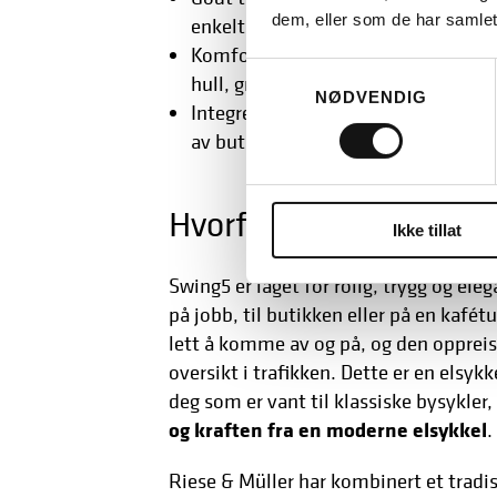
dem, eller som de har samlet
enkelt plass.
Komfortkomponenter som dempega
Samtykkevalg
hull, grus, og kantstein.
NØDVENDIG
Integrert lys, bagasjebrett og støtte 
av butikken.
Hvorfor velge Riese &
Ikke tillat
Swing5 er laget for rolig, trygg og ele
på jobb, til butikken eller på en kafé
lett å komme av og på, og den oppreist
oversikt i trafikken. Dette er en elsykk
deg som er vant til klassiske bysykler
og kraften fra en moderne elsykkel
.
Riese & Müller har kombinert et tradi