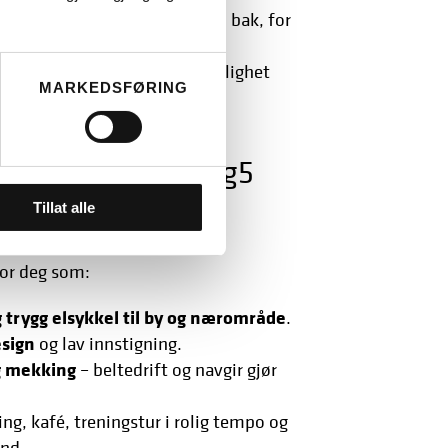
 ofte med bremselys-funksjon bak, for
en.
r barnesete og vesker, og mulighet
MARKEDSFØRING
se & Müller Swing5
Tillat alle
for deg som:
 trygg elsykkel til by og nærområde
.
esign
og lav innstigning.
g mekking
– beltedrift og navgir gjør
ing, kafé, treningstur i rolig tempo og
and.