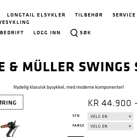
LONGTAIL ELSYKLER
TILBEHØR
SERVICE
VESYKLING
BEDRIFT
LOGG INN
SØK
E & MÜLLER SWING5 
Nydelig klassisk bysykkel, med moderne komponenter!
KR
44.900
ØRING
STR
FARGE