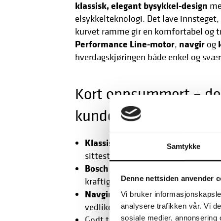
klassisk, elegant bysykkel-design
me
elsykkelteknologi. Det lave innsteget, 
kurvet ramme gir en komfortabel og t
Performance Line-motor
navgir
,
og
hverdagskjøringen både enkel og svær
Kort oppsummert – der
kunder Swing5
Klassisk urban-stil
med lavt innste
Samtykke
sittestilling.
Bosch Performance Line-motor
(S
Denne nettsiden anvender c
kraftig assistanse opp bakker.
Navgir og karbon-beltdrift
– stille
Vi bruker informasjonskapsler
vedlikeholdsvennlig løsning.
analysere trafikken vår. Vi 
by og nær-tur
sosiale medier, annonsering 
Godt tilpasset
– hand