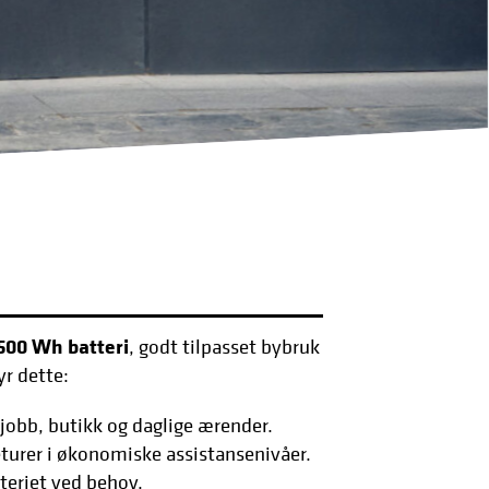
Next
500 Wh batteri
, godt tilpasset bybruk
yr dette:
 jobb, butikk og daglige ærender.
eturer i økonomiske assistansenivåer.
tteriet ved behov.