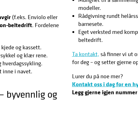
modeller.
Rådgivning rundt helårssy
avgir
(f.eks. Enviolo eller
barnesete.
on-beltedrift
. Fordelene
Eget verksted med kompe
beltedrift.
 kjede og kassett.
Ta kontakt,
så finner vi ut
 sykkel og klær rene.
for deg – og setter gjerne o
og hverdagssykling.
t inne i navet.
Lurer du på noe mer?
Kontakt oss i dag for en h
– byvennlig og
Legg gjerne igjen nummer 