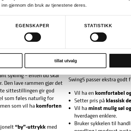
for- og baklys
Integrert
,
 inn gjennom din bruk av tjenestene deres.
ekstra sikkerhet i trafikk
ffel og gode dekk demper
Bagasjebrett
godkjent fo
EGENSKAPER
STATISTIKK
for kurv/bag foran.
gjør den klar til bruk rett ut
Hvem passer Rie
 Müller Swing5?
for?
tillat utvalg
gant sykling – enten du skal
Swing5 passer ekstra godt 
tur. Den lave rammen gjør det
e sittestillingen gir god
komfortabel og
Vil ha en
el som føles naturlig for
klassisk d
Setter pris på
komforten
, men som vil ha
minst mulig søl o
Vil ha
hverdagen enklere.
Bruker sykkelen til handl
“by”-uttrykk
sjonelt
med
pendling i moderat avst