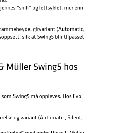
ennes “snill” og lettsyklet, mer enn
ig rammehøyde, girvariant (Automatic,
soppsett, slik at Swing5 blir tilpasset
 & Müller Swing5 hos
l som Swing5 må oppleves. Hos Evo
tørrelse og variant (Automatic, Silent,
gne Swing5 med andre Riese & Müller-