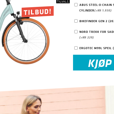
TILVALG
ABUS STEEL-O-CHAIN
TILBUD!
CYLINDER
(+
KR
1.930
)
BIKEFINDER GEN 2 (20
NORD TREKK FOR SADE
(+
KR
229
)
ERGOTEC M99L SPEIL 
KJØP