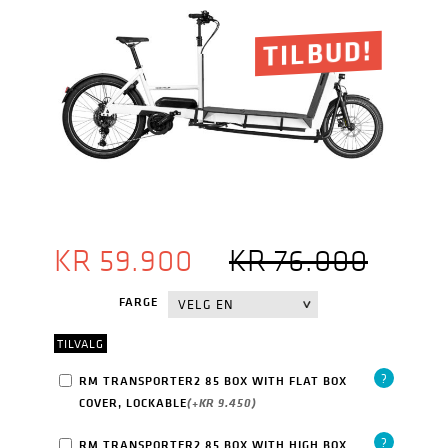
TILBUD!
OPPR
NÅV
KR
59.900
KR
76.000
PRIS
PRIS
VAR:
ER:
FARGE
KR 76
KR 59
TILVALG
?
RM TRANSPORTER2 85 BOX WITH FLAT BOX
COVER, LOCKABLE
(+
KR
9.450
)
?
RM TRANSPORTER2 85 BOX WITH HIGH BOX