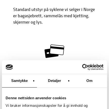
Standard utstyr på syklene vi selger i Norge
er bagasjebrett, rammelås med kjetting,
skjermer og lys.
DU KAN UTSETTE BETALINGEN
KOSTNADSFRITT ELLER VELGE
AVBETALING
Samtykke
Detaljer
Om
Denne nettsiden anvender cookies
GLEM IKKE
ELSYKKELFORSIKRING!
Vi bruker informasjonskapsler for å gi innhold og