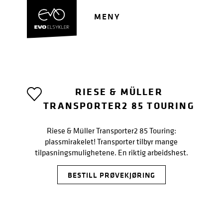
Hopp
Hopp
til
til
MENY
navigasjon
innhold
RIESE & MÜLLER
TRANSPORTER2 85 TOURING
Riese & Müller Transporter2 85 Touring:
plassmirakelet! Transporter tilbyr mange
tilpasningsmulighetene. En riktig arbeidshest.
BESTILL PRØVEKJØRING