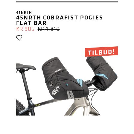
45NRTH
45NRTH COBRAFIST POGIES
FLAT BAR
OPPRINNELIG
NÅVÆRENDE
KR
905
KR
1.810
PRIS
PRIS
VAR:
ER:
KR 1.810.
KR 905.
TILBUD!