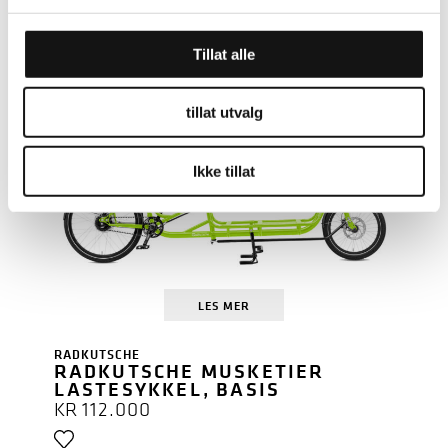
RADKUTSCHE
RADKUTSCHE RAPID 814 WH/
Tillat alle
SACHS-MOTOR/DEORE XT
KR
86.000
tillat utvalg
Ikke tillat
LES MER
RADKUTSCHE
RADKUTSCHE MUSKETIER
LASTESYKKEL, BASIS
KR
112.000