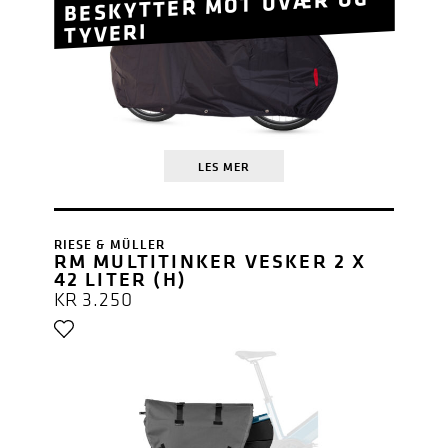
BESKYTTER MOT UVÆR OG
TYVERI
LES MER
RIESE & MÜLLER
RM MULTITINKER VESKER 2 X
42 LITER (H)
KR
3.250