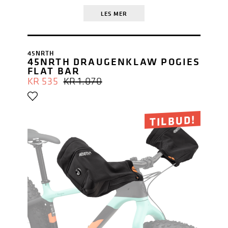
LES MER
45NRTH
45NRTH DRAUGENKLAW POGIES
FLAT BAR
OPPRINNELIG
NÅVÆRENDE
KR
535
KR
1.070
PRIS
PRIS
VAR:
ER:
KR 1.070.
KR 535.
TILBUD!