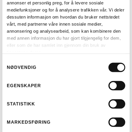
annonser et personlig preg, for å levere sosiale
mediefunksjoner og for å analysere trafikken vår. Vi deler
dessuten informasjon om hvordan du bruker nettstedet
vårt, med partnerne våre innen sosiale medier,
DU LIKER KANSKJE OGSÅ…
annonsering og analysearbeid, som kan kombinere den
TERN
med annen informasjon du har gjort tilgjengelig for dem,
TERN GSD GEN3 S10
eller som de har samlet inn gjennom din bruk av
OPPRINNELIG
NÅVÆRENDE
KR
79.000
KR
82.000
tjenestene deres.
PRIS
PRIS
VAR:
ER:
Samtykkevalg
KR 82.000.
KR 79.000.
NØDVENDIG
TILBUD!
EGENSKAPER
STATISTIKK
MARKEDSFØRING
LES MER