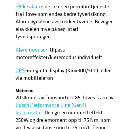
eBike alarm
: dette er en permiumtjeneste
fra Flow+ som endea bedre tyverisikring.
Alarmsignalene avskrekker tyvene. Beveger
elsykkelen mye på seg, start
tyverisporingen
Kjøremoduser:
tilpass
motoreffekter/kjøremodus individuelt
GPS
-integret i display (Kiox300/500), eller
via mobiltelefon
Motoren:
2024mod. av Transporter2 85 drives fram av
Bosch Performance Line (Gen4)
krankmotor
. Den gir en nominell effekt
250W og dreiemoment opp til 75 Nm, som
gir deg assistanse opp til 25 km/t. Denne