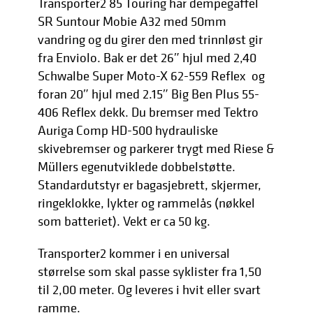
Transporter2 85 Touring har dempegaffel
SR Suntour Mobie A32 med 50mm
vandring og du girer den med trinnløst gir
fra Enviolo. Bak er det 26″ hjul med 2,40
Schwalbe Super Moto-X 62-559 Reflex og
foran 20″ hjul med 2.15″ Big Ben Plus 55-
406 Reflex dekk. Du bremser med Tektro
Auriga Comp HD-500 hydrauliske
skivebremser og parkerer trygt med Riese &
Müllers egenutviklede dobbelstøtte.
Standardutstyr er bagasjebrett, skjermer,
ringeklokke, lykter og rammelås (nøkkel
som batteriet). Vekt er ca 50 kg.
Transporter2 kommer i en universal
størrelse som skal passe syklister fra 1,50
til 2,00 meter. Og leveres i hvit eller svart
ramme.