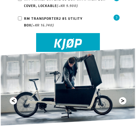
COVER, LOCKABLE
(+
KR
9.900
)
?
RM TRANSPORTER2 85 UTILITY
BOX
(+
KR
16.740
)
KJØP
Previous
Next