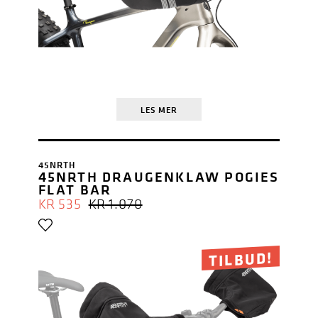
LES MER
45NRTH
45NRTH DRAUGENKLAW POGIES
FLAT BAR
OPPRINNELIG
NÅVÆRENDE
KR
535
KR
1.070
PRIS
PRIS
VAR:
ER:
KR 1.070.
KR 535.
TILBUD!