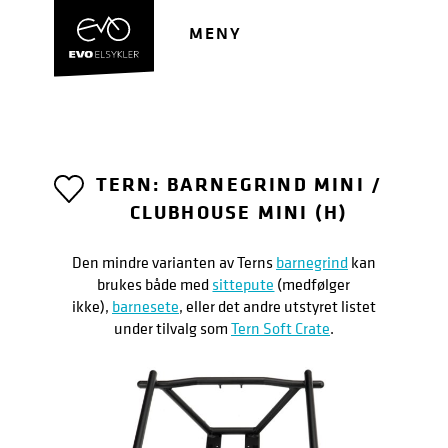
Hopp
Hopp
til
til
MENY
navigasjon
innhold
TERN: BARNEGRIND MINI /
CLUBHOUSE MINI (H)
Den mindre varianten av Terns
barnegrind
kan
brukes både med
sittepute
(medfølger
ikke),
barnesete
, eller det andre utstyret listet
under tilvalg som
Tern Soft Crate
.