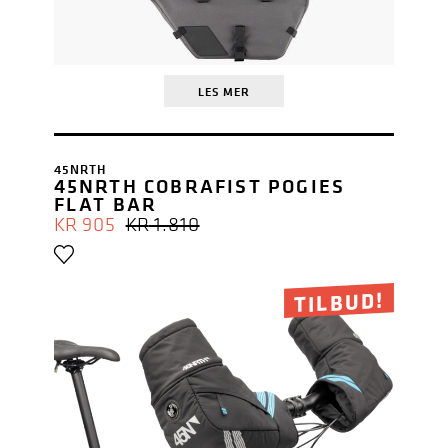
LES MER
45NRTH
45NRTH COBRAFIST POGIES
FLAT BAR
OPPRINNELIG
NÅVÆRENDE
KR
905
KR
1.810
PRIS
PRIS
VAR:
ER:
KR 1.810.
KR 905.
TILBUD!