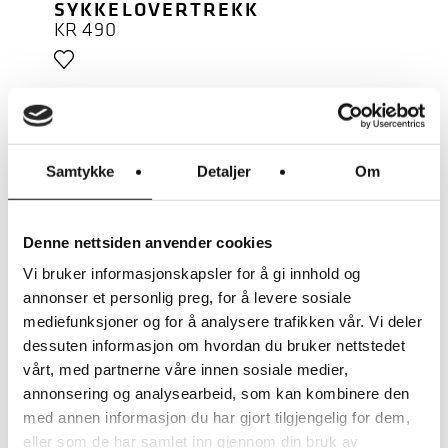
SYKKELOVERTREKK
KR
490
BESKYTTER MOT UVÆR OG
TYVERI
Samtykke
Detaljer
Om
Denne nettsiden anvender cookies
Vi bruker informasjonskapsler for å gi innhold og
LES MER
annonser et personlig preg, for å levere sosiale
mediefunksjoner og for å analysere trafikken vår. Vi deler
dessuten informasjon om hvordan du bruker nettstedet
vårt, med partnerne våre innen sosiale medier,
RIESE & MÜLLER
RM MULTITINKER VESKER 2 X
annonsering og analysearbeid, som kan kombinere den
42 LITER (H)
med annen informasjon du har gjort tilgjengelig for dem,
KR
3.250
eller som de har samlet inn gjennom din bruk av