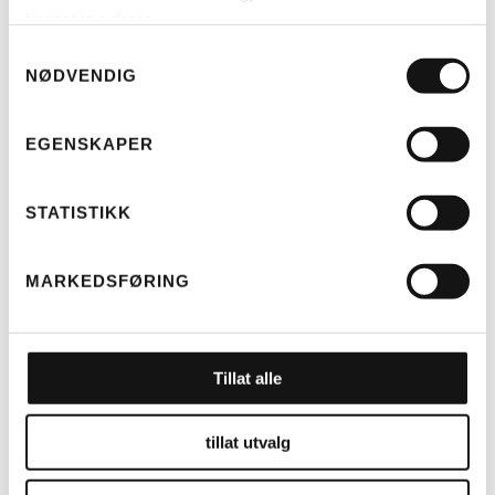
tjenestene deres.
Samtykkevalg
NØDVENDIG
EGENSKAPER
STATISTIKK
LES MER
MARKEDSFØRING
RIESE & MÜLLER
TELT MULTICHARGER KOMPLETT
Tillat alle
(H)
KR
4.499
tillat utvalg