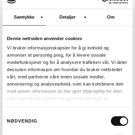
Samtykke
Detaljer
Om
Denne nettsiden anvender cookies
LES MER
Vi bruker informasjonskapsler for å gi innhold og
annonser et personlig preg, for å levere sosiale
DS COVERS
DS COVERS METZ
mediefunksjoner og for å analysere trafikken vår. Vi deler
SYKKELOVERTREKK
dessuten informasjon om hvordan du bruker nettstedet
KR
490
vårt, med partnerne våre innen sosiale medier,
annonsering og analysearbeid, som kan kombinere den
med annen informasjon du har gjort tilgjengelig for dem,
eller som de har samlet inn gjennom din bruk av
BESKYTTER MOT UVÆR OG
tjenestene deres.
TYVERI
Samtykkevalg
NØDVENDIG