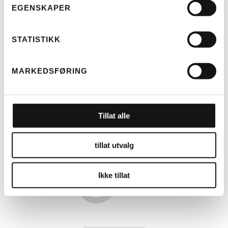
EGENSKAPER
LES MER
STATISTIKK
MARKEDSFØRING
RIESE & MÜLLER
RM MULTITINKER VESKER 2 X
42 LITER (H)
KR
3.250
Tillat alle
tillat utvalg
Ikke tillat