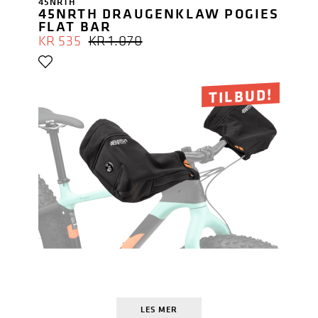
45NRTH
45NRTH DRAUGENKLAW POGIES
FLAT BAR
OPPRINNELIG
NÅVÆRENDE
KR
535
KR
1.070
PRIS
PRIS
VAR:
ER:
KR 1.070.
KR 535.
TILBUD!
LES MER