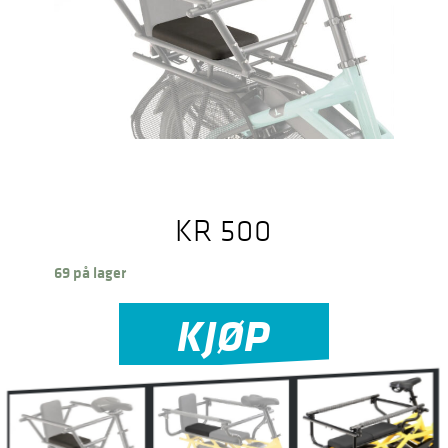
KR
500
69 på lager
KJØP