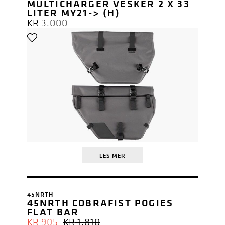
MULTICHARGER VESKER 2 X 33
LITER MY21-> (H)
KR
3.000
LES MER
45NRTH
45NRTH COBRAFIST POGIES
FLAT BAR
OPPRINNELIG
NÅVÆRENDE
KR
905
KR
1.810