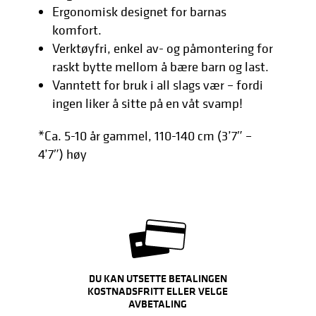
Ergonomisk designet for barnas
komfort.
Verktøyfri, enkel av- og påmontering for
raskt bytte mellom å bære barn og last.
Vanntett for bruk i all slags vær – fordi
ingen liker å sitte på en våt svamp!
*Ca. 5-10 år gammel, 110-140 cm (3’7″ –
4’7″) høy
DU KAN UTSETTE BETALINGEN
KOSTNADSFRITT ELLER VELGE
AVBETALING