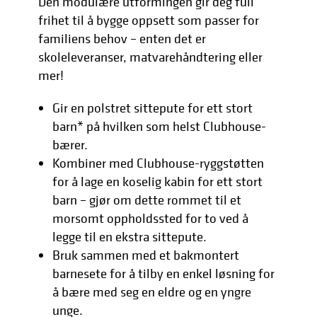
Den modulære utformingen gir deg full
frihet til å bygge oppsett som passer for
familiens behov – enten det er
skoleleveranser, matvarehåndtering eller
mer!
Gir en polstret sittepute for ett stort
barn* på hvilken som helst Clubhouse-
bærer.
Kombiner med Clubhouse-ryggstøtten
for å lage en koselig kabin for ett stort
barn – gjør om dette rommet til et
morsomt oppholdssted for to ved å
legge til en ekstra sittepute.
Bruk sammen med et bakmontert
barnesete for å tilby en enkel løsning for
å bære med seg en eldre og en yngre
unge.