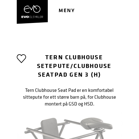
Hopp
Hopp
til
til
MENY
navigasjon
innhold
TERN CLUBHOUSE
SETEPUTE/CLUBHOUSE
SEATPAD GEN 3 (H)
Tern Clubhouse Seat Pad er en komfortabel
sittepute for ett større barn på, for Clubhouse
montert på GSD og HSD.