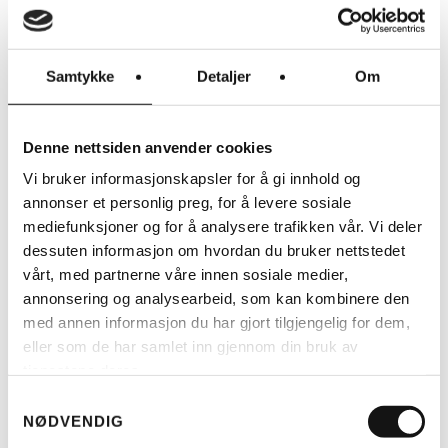
trygg og praktisk lastesykkel til
hverdagsbruk. Den er et godt valg for deg
som vurderer å bruke sykkel i stedet for bil
Samtykke
Detaljer
Om
til barnehage, skole, handling og korte turer
i byen.
Denne nettsiden anvender cookies
Dette er også en sykkel for deg som ønsker
Vi bruker informasjonskapsler for å gi innhold og
kvalitet, komfort og lang levetid – og som
annonser et personlig preg, for å levere sosiale
vil ha en lastesykkel som faktisk blir brukt
mediefunksjoner og for å analysere trafikken vår. Vi deler
hver dag.
dessuten informasjon om hvordan du bruker nettstedet
vårt, med partnerne våre innen sosiale medier,
Prøv Packster2 70 hos EVO Elsykler
annonsering og analysearbeid, som kan kombinere den
En lastesykkel bør prøves før du
med annen informasjon du har gjort tilgjengelig for dem,
bestemmer deg. Hos EVO Elsykler hjelper vi
eller som de har samlet inn gjennom din bruk av
deg med å finne riktig modell, riktig utstyr
tjenestene deres.
og riktig løsning for din familie. Vi har
Samtykkevalg
mange års erfaring med elsykler og
NØDVENDIG