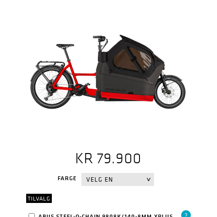
KR
79.900
FARGE
TILVALG
?
ABUS STEEL-O-CHAIN 9808K/140-8MM XPLUS