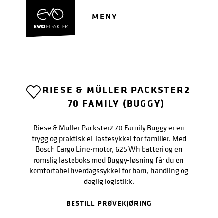
Hopp
Hopp
til
til
MENY
navigasjon
innhold
RIESE & MÜLLER PACKSTER2
70 FAMILY (BUGGY)
Riese & Müller Packster2 70 Family Buggy er en
trygg og praktisk el-lastesykkel for familier. Med
Bosch Cargo Line-motor, 625 Wh batteri og en
romslig lasteboks med Buggy-løsning får du en
komfortabel hverdagssykkel for barn, handling og
daglig logistikk.
BESTILL PRØVEKJØRING