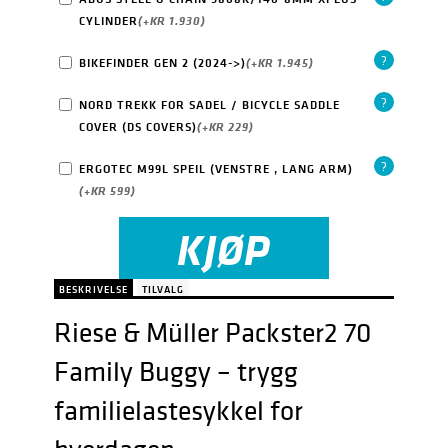
CYLINDER
(+
KR
1.930
)
?
BIKEFINDER GEN 2 (2024->)
(+
KR
1.945
)
?
NORD TREKK FOR SADEL / BICYCLE SADDLE
COVER (DS COVERS)
(+
KR
229
)
?
ERGOTEC M99L SPEIL (VENSTRE , LANG ARM)
(+
KR
599
)
KJØP
BESKRIVELSE
TILVALG
Riese & Müller Packster2 70
Family Buggy – trygg
familielastesykkel for