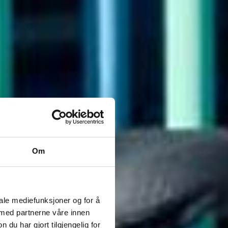
Om
iale mediefunksjoner og for å
 med partnerne våre innen
u har gjort tilgjengelig for