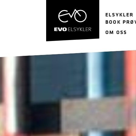
Hopp
Hopp
til
til
ELSYKLER
navigasjon
innhold
BOOK PRØ
OM OSS